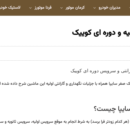
مدیران خودرو
کرمان موتور
فردا موتورز
لاستیک خودر
یه و دوره ای کوییک
صفر سایپا همراه با جزئیات نگهداری و گارانتی اولیه این ماشین شرح داده شده 
سایپا چیست؟
ی و R) به مدت 2 سال یا مسافت 40 هزار کیلومتر (هر کدام زودتر فرا برسد) به شرط انجام به موقع سرویس اولیه، سرویس ثانو