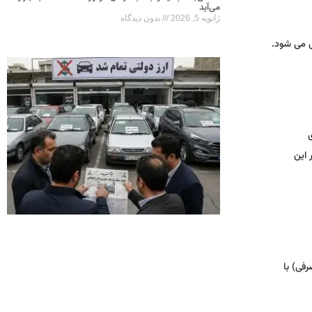
می‌آید
ژانویه 5, 2026
بدون دیدگاه
برای
 این
فی) با