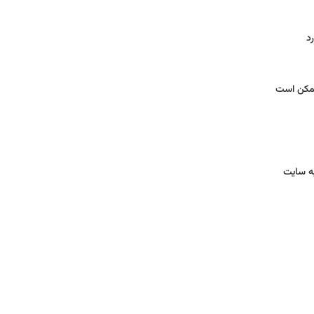
د
 ممکن است
به سایت