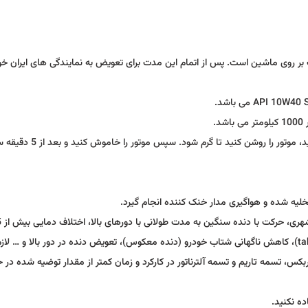
 (ایربگ) خودرو 15 سال بعد از نصب بر روی ماشین است. پس از اتمام این مدت برای تعویض به نمایندگی های ایران 
روش بازبینی سطح روغن موتور: خودرو را در سطح صاف قرار دهید، موت
یه شده و هواگیری مدار خنک کننده انجام گیرد.
استفاده از سوخت نامناسب، افزایش ناگهانی شتاب موتور (takeoff)، کاهش ناگهانی شتاب خودرو (دنده معکوس)، تعویض دنده در دور بالا و 
بکس، تسمه تاریم و تسمه آلترناتور در کارکرد و زمان کمتر از مقدار توضیه شده در 