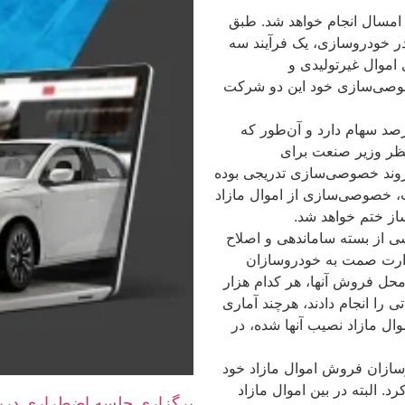
 امسال انجام خواهد شد. طبق
در خودروسازی، یک فرآیند سه
موال غیر‌تولیدی و
خصوصی‌سازی خود این دو شرکت
حاضر دولت در هر دو شرکت ایران‌خودرو و سایپا زیر ۲۰ درصد سهام دارد و آن‌طور که
نظر وزیر صنعت برای
وند خصوصی‌سازی تدریجی بوده
، خصوصی‌سازی از اموال مازاد
از ختم خواهد شد.
شی از بسته ساماندهی و اصلاح
زارت صمت به خودروسازان
 محل فروش آنها، هر کدام هزار
ی را انجام دادند، هرچند آماری
ال مازاد نصیب آنها شده، در
سازان فروش اموال مازاد خود
د. البته در بین اموال مازاد
برگزاری جلسه اضطراری دربار