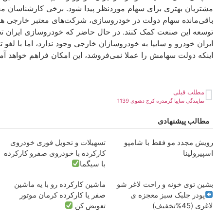
مشتریان بهتری برای سهام موردنظر پیدا شود. برخی کارشناسان معتق
باقی‌مانده سهام دولت در خودروسازی، شرکت‌های معتبر خارجی هستن
توسعه این صنعت کمک کنند. در حال حاضر که خودروسازی ایران 
ایران خودرو و سایپا به خودروسازان خارجی وجود ندارد، اما با لغو تحر
اینکه دولت سهامش را عملا نمی‌فروشد، این امکان فراهم خواهد آمد
مطلب قبلی
نمایندگی سایپا گرمدره کرج دهنوی 1139
مطالب پیشنهادی
رویش مجدد مو فقط با شامپو
تسهیلات و تحویل فوری خودروی
اسپیرولینا
کارکرده با خودروی صفرو کارکرده
با سیگما
بشین توی خونه و راحت لاغر شو
ماشین کارکرده رو با یه ماشین
پودر جلبک سبز معجزه ی
صفر یا کارکرده کرمان موتور
لاغری (45%تخفیف)
تعویض کن