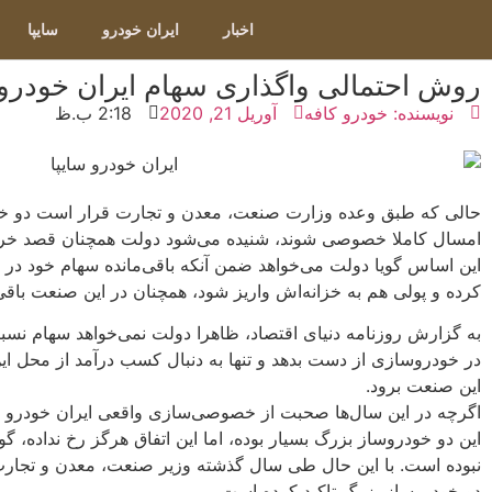
اخبار
ایران خودرو
سایپا
روش احتمالی واگذاری سهام ایران خودرو 
نویسنده:
خودرو کافه
آوریل 21, 2020
2:18 ب.ظ
حالی که طبق وعده وزارت صنعت، معدن و تجارت قرار است دو خود
امسال کاملا خصوصی شوند، شنیده می‌شود دولت همچنان قصد خروج 
این اساس گویا دولت می‌خواهد ضمن آنکه باقی‌مانده سهام خود در 
کرده و پولی هم به خزانه‌اش واریز شود، همچنان در این صنعت باقی 
به گزارش روزنامه دنیای اقتصاد، ظاهرا دولت نمی‌خواهد سهام نسبتا
در خودروسازی از دست بدهد و تنها به دنبال کسب درآمد از محل این
این صنعت برود.
اگرچه در این سال‌ها صحبت از خصوصی‌سازی واقعی ایران خودرو و
این دو خودروساز بزرگ بسیار بوده، اما این اتفاق هرگز رخ نداده، 
نبوده است. با این حال طی سال گذشته وزیر صنعت، معدن و تجار
دو خودروساز بزرگ تاکید کرده است.