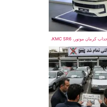
شاسی‌بلند جدید و جذاب کرمان موتور، KMC SR6،