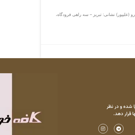
ت: شرکت تیزران خودرو (علیپور) نشانی: تبريز – سه راهی فرودگاه،
 شده و در نظر
ا قرار دهد.