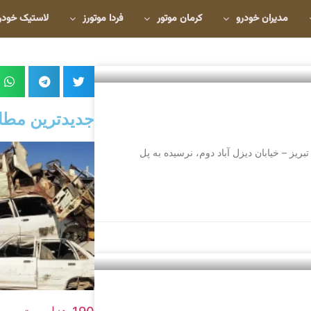
مدیران خودرو
کرمان موتور
فردا موتورز
لاستیک خودر
جدیدترین مطا
ریت: بزازوری نشانی: تبریز – خیابان دیزل آباد دوم، نرسیده به پل