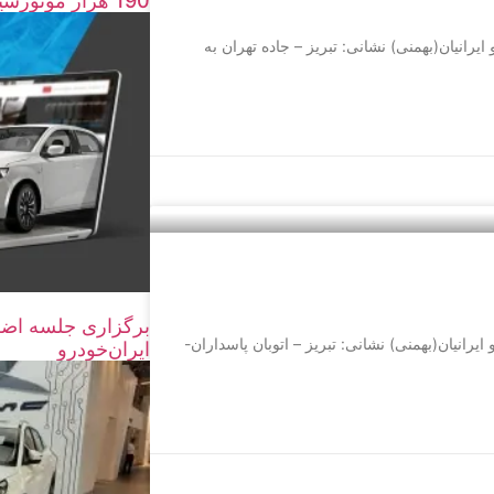
190 هزار موتورسیکلت و خودرو اسقاط شد
 شرکت ایماژ خودرو ایرانیان(بهمنی) نشانی: تبریز – جاده تهران به
برگزاری جلسه اضط
: شرکت ایماژ خودرو ایرانیان(بهمنی) نشانی: تبریز – اتوبان پاسداران-
ایران‌خودرو