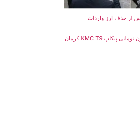
پس از حذف ارز واردات
افزایش 600 میلیون تومانی پیکاپ KMC T9 کرمان