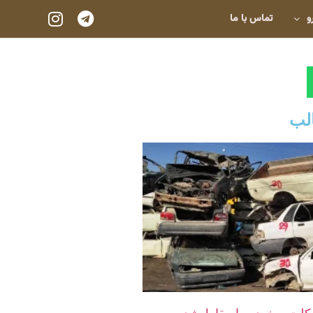
و
تماس با ما
لب