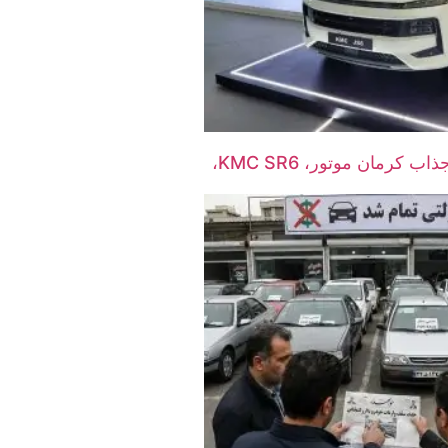
شاسی‌بلند جدید و جذاب کرمان موتور، KMC SR6،