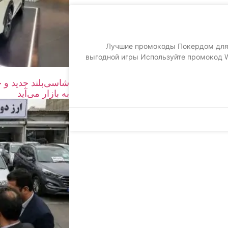
Лучшие промокоды Покердом для
выгодной игры Используйте промокод W
به بازار می‌آید