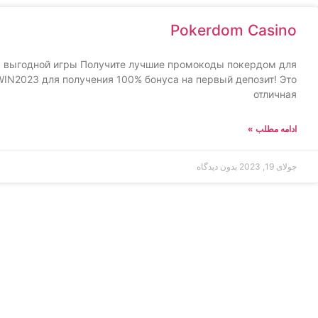
Pokerdom Casino
 выгодной игры Получите лучшие промокоды покердом для
IN2023 для получения 100% бонуса на первый депозит! Это
отличная
ادامه مطلب »
جولای 19, 2023
بدون دیدگاه