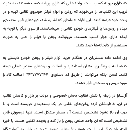
که دارای پروانه کسب است. واحدهایی که دارای پروانه کسب هستند، به ندرت
فریب این تقلب‌ها را می‌خورند که روغن و انواع فیلتر خودروی تقلبی تهیه و در
واحد خود عرضه کنند. این افراد همانطور که اشاره شد، دوره‌های فنی متعددی
دیده‌ و روغن‌ها یا فیلترهای خودرو تقلبی را می‌شناسند. از سوی دیگر با توجه به
اینکه دارای جواز کسب هستند، می‌توانند روغن یا فیلتر را حتی به صورت
مستقیم از کارخانه‌ها خرید کنند.
وی ادامه‌ داد: مشتریان در هنگام خرید انواع فیلتر و روغن خودرو بایستی به
کدشناسه و رهگیری، نشان استاندارد و اصالت و برندهای معتبر داخلی توجه
کنند. ضمن اینکه می‌توانند از طریق کد دستوری #۴*٧٧٧٧*۴* اصالت کالا را
مورد بررسی و سنجش قرار دهند.
آل‌سارا در رابطه با نقش نظارت بخش خصوصی و دولت بر بازار و کاهش تقلب
در آن، خاطرنشان کرد: روغن‌های تقلبی در یک بسته‌بندی دربسته است و تا
درب آن باز نشود تشخیص کیفیت آن بسیار مشکل است. تنها درصورتی قابل
تشخیص است که آن واحد صنفی روغن را باز کند و بفهمد تقلبی هست یا خیر؛
البته راه دیگر این است همه روغن‌های عرضه شده در بازار به آزمایشگاه