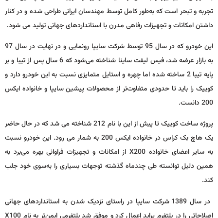
تجربه و تبحر است که به‌طور کامل توسط مهندسان ایرانی طراحی شده و در کنار
داشتن امکانات و تجهیزات رفاهی مدرن با استانداردهای جهانی تولید می‌ شود.
این خودرو که در سال 95 توسط شرکت سایپا رونمایی و در نهایت در سال 97
به بازار عرضه شد، فیس لیفت ساینا شناخته می‌شود که 6 سال پس از تیبا و بر
پایه تیبا 2 ساخته شده اما چهره و استایل متمایزی نسبت به این خودرو دارد و
کوییک را باید تا حدودی متفاوت‌تر از محصولات پیشین سایپا و خانواده ایکس
200 دانست.
پروژه ساخت کوییک تا پیش از این با نام 212 شناخته می شد که در حال حاضر
یک هاچ بک کراس در خانواده ایکس 200 به شمار می رود. این خودرو نسبت
به سایر اعضای خانواده
X200
از امکانات و تجهیزات فراوانی بهره می‌برد به
همین دلیل توانسته طی چندماه گذشته توجهات بسیاری را به‌سوی خود جلب
کند.
در سال 1389 شرکت سایپا در راستای نزدیک شدن به استانداردهای جهانی
اصلاحاتی را در پلتفرم پراید اعمال کرد و موفق شد پلتفرمی ایمن‌تر به نام
X100