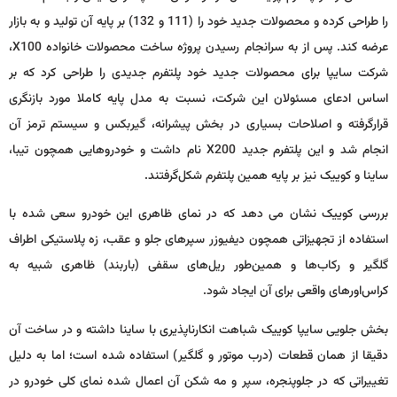
را طراحی کرده و محصولات جدید خود را (111 و 132) بر پایه آن تولید و به بازار
عرضه کند. پس از به سرانجام رسیدن پروژه ساخت محصولات خانواده
X100
،
شرکت سایپا برای محصولات جدید خود پلتفرم جدیدی را طراحی کرد که بر
اساس ادعای مسئولان این شرکت، نسبت به مدل پایه کاملا مورد بازنگری
قرارگرفته و اصلاحات بسیاری در بخش پیشرانه، گیربکس و سیستم ترمز آن
انجام شد و این پلتفرم جدید
X200
نام داشت و خودروهایی همچون تیبا،
ساینا و کوییک نیز بر پایه همین پلتفرم شکل‌گرفتند.
بررسی کوییک نشان می دهد که در نمای ظاهری این خودرو سعی شده با
استفاده از تجهیزاتی همچون دیفیوزر سپرهای جلو و عقب، زه پلاستیکی اطراف
گلگیر و رکاب‌ها و همین‌طور ریل‌های سقفی (باربند) ظاهری شبیه به
کراس‌اورهای واقعی برای آن ایجاد شود.
بخش جلویی سایپا کوییک شباهت انکارناپذیری با ساینا داشته و در ساخت آن
دقیقا از همان قطعات (درب موتور و گلگیر) استفاده ‌شده است؛ اما به دلیل
تغییراتی که در جلوپنجره، سپر و مه شکن آن اعمال‌ شده نمای کلی خودرو در