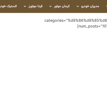
مدیران خودرو
کرمان موتور
فردا موتورز
لاستیک خودر
categories=”%d9%86%d9%85%d
ه
ه