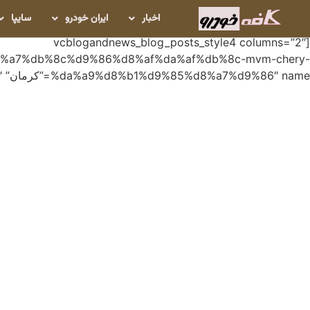
اخبار
ایران خودرو
سایپا
[vcblogandnews_blog_posts_style4 columns=”2″
8%a7%db%8c%d9%86%d8%af%da%af%db%8c-mvm-chery-
%da%a9%d8%b1%d9%85%d8%a7%d9%86″ name=”کرمان” num_posts=”10″]