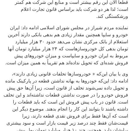
قطعاً الان این رقم بیشتر است و منابع این شرکت هم کمتر
است؛ لذا هر دو شرکت باید براساس قانون تجارت اعلام
ورشکستگی کند.
نماینده مردم شیراز در مجلس شورای اسلامی ادامه داد: ایران
خودرو و سایپا همچنین مقدار زیادی هم بدهی بانکی دارند آخرین
استعلام از بانک مرکزی نشان می‌دهد حدود ۳۰ هزار میلیارد
تومان بدهی کل خودروسازهاست که ۲۴ هزار میلیارد تومان آنها
مربوط به ایران خودرو و سایپاست و میزان خودروهای پیش
فروش شده‌ای که تحویل نداده‌اند هم تقریباً به همین میزان است.
وی با بیان این‌که « خودروسازها تخلفات قانونی زیادی دارند»،
ادامه داد: این‌که خودروها به بهانه نداشتن قطعه در پارکینک مانده
و تحویل داده نمی‌شوند تخلف از قانون است، زیرا آن‌ها حق پیش
فروش خودرو را در صورت نداشتن قطعات نداشته‌اند و این تخلف
است. قانون در باب پیش فروش این است که باید قطعات را
داشته باشند تا بتوانند این کار را انجام بدهند. موضوع دیگر این
است که آن‌ها فقط برای فروش نقدی قطعه دارند، زیرا
قیمت‌شان فقط چند درصد زیر قیمت بازار است و سود بیشتری
برایشان دارد. همچنین چند ۱۰ هزار میلیارد تومان پول پیش