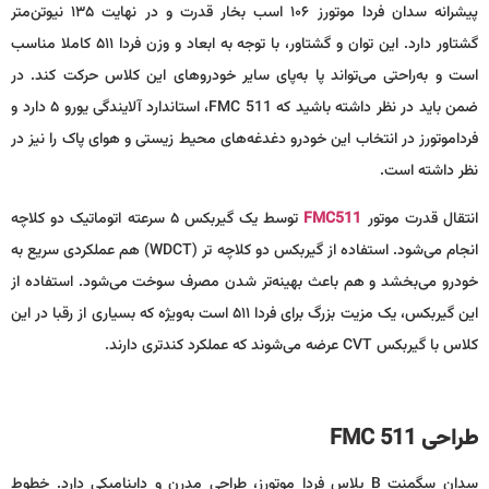
پیشرانه سدان فردا موتورز ۱۰۶ اسب بخار قدرت و در نهایت ۱۳۵ نیوتن‌متر
گشتاور دارد. این توان و گشتاور، با توجه به ابعاد و وزن فردا ۵۱۱ کاملا مناسب
است و به‌راحتی می‌تواند پا به‌پای سایر خودروهای این کلاس حرکت کند. در
ضمن باید در نظر داشته باشید که FMC 511، استاندارد آلایندگی یورو ۵ دارد و
فرداموتورز در انتخاب این خودرو دغدغه‌های محیط زیستی و هوای پاک را نیز در
نظر داشته است.
انتقال قدرت موتور
FMC511
توسط یک گیربکس ۵ سرعته اتوماتیک دو کلاچه
انجام می‌شود. استفاده از گیربکس دو کلاچه تر (WDCT) هم عملکردی سریع به
خودرو می‌بخشد و هم باعث بهینه‌تر شدن مصرف سوخت می‌شود. استفاده از
این گیربکس، یک مزیت بزرگ برای فردا ۵۱۱ است به‌ویژه که بسیاری از رقبا در این
کلاس با گیربکس CVT عرضه می‌شوند که عملکرد کندتری دارند.
طراحی
FMC 511
سدان سگمنت B پلاس فردا موتورز، طراحی مدرن و داینامیکی دارد. خطوط