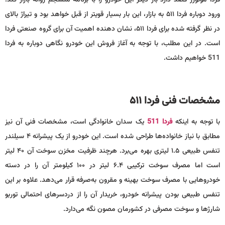
فردا موتورز قصد دارد بار دیگر این خودرو را با برنامه منسجم روانه بازار کند.
ورود دوباره فردا ۵۱۱ به بازار، این بار بسیار قویتر از قبل خواهد بود و تیراژ بالای
در نظر گرفته شده برای فردا ۵۱۱، نشان دهنده اهمیت آن برای گروه صنعتی فردا
است. در این مطلب، با توجه به آغاز فروش این خودرو نگاهی دوباره به فردا
511 خواهیم داشت.
مشخصات فنی فردا
۵۱۱
با توجه به اینکه
فردا
511
یک سدان خانوادگی است، مشخصات فنی آن نیز
مطابق با نیاز خانواده‌ها طراحی شده است. این خودرو از یک پیشرانه ۴ سیلندر
تنفس طبیعی ۱.۵ لیتری بهره می‌برد. هرچند ظرفیت مخزن سوخت آن ۴۰ لیتر
است اما مصرف سوخت ترکیبی ۶.۴ لیتر در ۱۰۰ کیلومتر آن را در دسته
خودروهایی با مصرف سوخت بهینه و مقرون به‌صرفه قرار می‌دهد. علاوه بر این
تنفس طبیعی بودن پیشرانه خودرو، خریدار آن را از دردسرهای احتمالی توربو
شارژها و سوخت مصرفی در کشورمان مصون نگه می‌دارد.