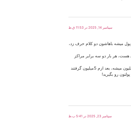
سپتامبر 14, 2025 در 11:53 ق.ظ
 پول میشه باهاشون دو کلام حرف زد،
ی هست، هر بار دو سه برابر مراکز
سری آخر هم قبل از شروع کار، بهم گفتند هزینه سرویس زیر 3 میلیون میشه، بعد ازم 5میلیون گرفتند
پولتون رو بگیرید!
سپتامبر 23, 2025 در 5:41 ب.ظ