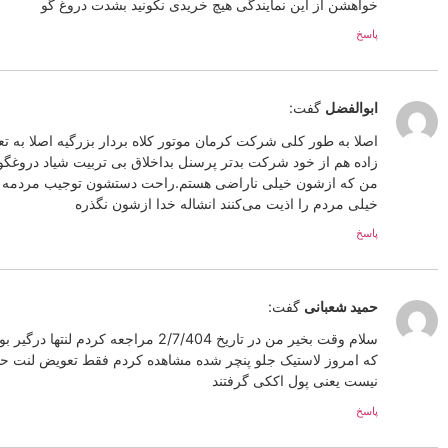
خواهشن از این نمایندگی هیچ خریدی نکونید بشدت دروغ گو
پاسخ
ابوالفضل
گفت:
اصلا به طور کلی شرکت کرمان موتور کلاه بردار بزرگیه اصلا به تعه
زاده هم از خود شرکت بدتر پرسنل بداخلاق بی تربیت شیاد دروغگو
من که ازشون خیلی ناراضی هستم.راحت دستشون توجیب مردمه
خیلی مردم را اذیت می‌کنند انشاله خدا ازشون نگذره
پاسخ
حمید شعبانی
گفت:
سلام وقت بخیر من در تاریخ 2/7/404 مراجعه
که امروز لاستیک جلو پنچر شده مشاهده کردم فقط تعویض لنت حت
نیست یعنی پول اککی گرفتند
پاسخ