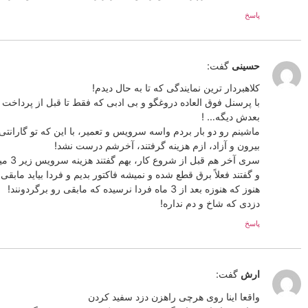
پاسخ
حسینی
گفت:
کلاهبردار ترین نمایندگی که تا به حال دیدم!
با پرسنل فوق العاده دروغگو و بی ادبی که فقط تا قبل از پرداخت
بعدش دیگه… !
ماشینم رو دو بار بردم واسه سرویس و تعمیر، با این که تو گارانت
بیرون و آزاد، ازم هزینه گرفتند، آخرشم درست نشد!
و گفتند فعلاً برق قطع شده و نمیشه فاکتور بدیم و فردا بیاید مابقی 
هنوز که هنوزه بعد از 3 ماه فردا نرسیده که مابقی رو برگردونند!
دزدی که شاخ و دم نداره!
پاسخ
ارش
گفت:
واقعا اینا روی هرچی راهزن دزد سفید کردن