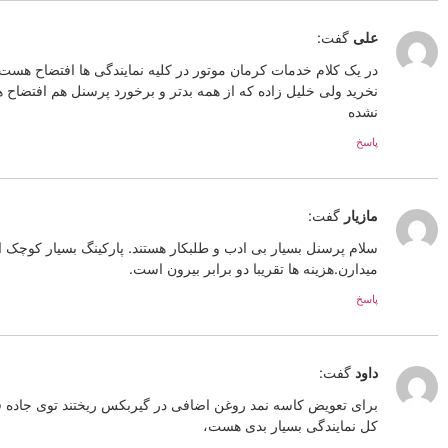
علی
گفت:
در یک کلام خدمات کرمان موتور در کلیه نمایندگی ها افتضاح هست ت
نخرید ولی خلیل زاده که از همه بدتر و برخورد پرسنل هم افتض
نشده
پاسخ
مازیار
گفت:
سلام پرسنل بسیار بی ادب و طلبکار هستند. پارکینگ بسیار کوچک
میدارن.هزینه ها تقریبا دو برابر بیرون است.
پاسخ
داود
گفت:
برای تعویض کاسه نمد روغن اضافی در گیربکس ریختند توی جاده قبل
کل نمایندگی بسیار بدی هست،