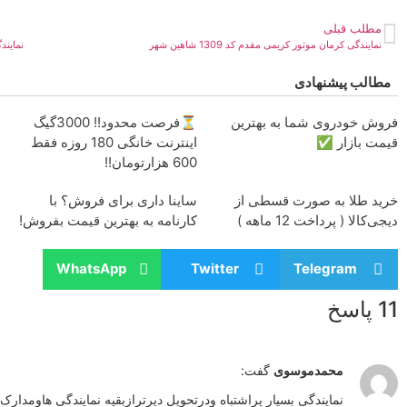
مطلب قبلی
نمایندگی کرمان موتور کریمی مقدم کد 1309 شاهین شهر
نمایندگی
مطالب پیشنهادی
فروش خودروی شما به بهترین
⏳فرصت محدود!! 3000گیگ
قیمت بازار ✅
اینترنت خانگی 180 روزه فقط
600 هزارتومان!!
خرید طلا به صورت قسطی از
ساینا داری برای فروش؟ با
دیجی‌کالا ( پرداخت 12 ماهه )
کارنامه به بهترین قیمت بفروش!
WhatsApp
Twitter
Telegram
11 پاسخ
محمدموسوی
گفت:
نمایندگی بسیار پراشتباه ودرتحویل دیرترازبقیه نمایندگی هاومدارک