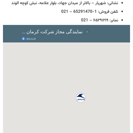
نشانی: شهریار – بالاتر از میدان جهاد، بلوار علامه، نبش کوچه الوند
تلفن فروش: 1-65291470 – 021
نمابر: ۶۵۲۹۱۲۱۹ – 021