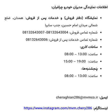
اطلاعات نمایندگی مدیران خودرو چراغیان:
نمایشگاه (دفتر فروش) و خدمات پس از فروش
: همدان، ضلع
شمالی میدان امام حسین، جنب سایپا
شماره تماس فروش: 08132643004-08132643007
شماره تماس خدمات پس از فروش: 08132643006
ساعات کاری
:
ساعت
: 13:00 – 08:00
ساعت
: 19:00 – 15:00
پنجشنبه‌ها
:
ساعت
: 13:00 – 08:00
ایمیل
: cheraghian286@mvmco.ir
اینستا‌گرام
:
https://www.instagram.com/mvm.chery286