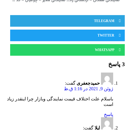
نمایندگی همدان – اردستانی زاده – کد 440 مدیران خودرو
نمایندگی ملایر – چراغیان – کد 286 مدیران خودرو
TELEGRAM
TWITTER
WHATSAPP
3 پاسخ
حمیدجعفری
گفت:
ژوئن 9, 2021 در 1:16 ق.ظ
باسلام علت اختلاف قیمت نمایندگی وبازار چرا اینقدر زیاد
است
پاسخ
ایلا
گفت: