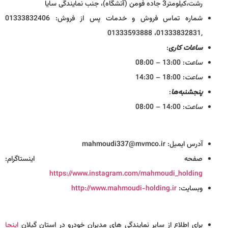
رشت،کیلومتر3 جاده فومن (آتشگاه)، جنب نمایندگی سایا
شماره تماس فروش و خدمات پس از فروش: 01333832406
,01333832831، 01333593888
ساعات کاری
:
ساعت
: 13:00 – 08:00
ساعت
: 18:00 – 14:30
پنجشنبه‌ها
:
ساعت
: 14:00 – 08:00
آدرس ایمیل: mahmoudi337@mvmco.ir
صفحه اینستا‌گرام:
https://www.instagram.com/mahmoudi_holding
وبسایت:
http://www.mahmoudi-holding.ir
برای اطلاع از سایر نمایندگی های مدیران خودرو در استان گیلان
اینجا