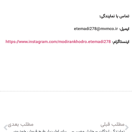
تماس با نمایندگی:
ایمیل
: etemadi278@mvmco.ir
اینستاگرام
:
https://www.instagram.com/modirankhodro.etemadi278
مطلب قبلی
مطلب بعدی
نمایندگی لردگان – جلیل مصیر – کد 439 مدیران خودرو
برای اولین‌بار طرح فروش خودروی جدید MVM X55 آغاز شد