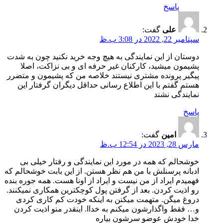
پاسخ
علی
گفت:
سپتامبر 22, 2022 در 3:08 ب.ظ
دوستان از این نمایندگی به هیچ وجه خرید نکنید چون به شدت
پشیمون میشید، کارکنان غیر حرفه ای و بی نزاکت، اصلا
پیگیر پرونده مشتری نیستند خلاصه من که پشیمون و متضرر
هستم گفتم با این اطلاع رسانی حداقل دیگران گرفتار این
نمایندگی نشند
پاسخ
امین
گفت:
مارس 28, 2023 در 12:54 ب.ظ
خوشحالم که همه در مورد این نمایندگی و رفتار خیلی بی
ادبانه پرسنلش با من هم نظر هستن. از این بابت خوشحالم که
فهمیدم ایراد از من نیست و ایراد از اونا هست. همه جوره بنده
رو اذیت کردن. بعد از گرفتن پول کوچکترین همکاری نمیکنند.
دروغ میگن. متهمت میکنن به اینکه خودت کم کاری کردی
و… فقط واگذارشون میکنم به خداا. اینقدر منو اذیت کردن
خدا خودش عوضو سرشون بیاره