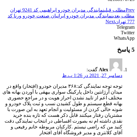
Prev
مطلب قبلی
نمایندگی مدیران خودرو ابراهیمی کد 9241 تهران
مطلب بعدی
نمایندگی مدیران خودرو ایرانیان صنعت خودرو ورنا کد
777 تهران
Next
Telegram
Twitter
WhatsApp
5 پاسخ
Alex
گفت:
دسامبر 27, 2021 در 1:26 ب.ظ
توجه توجه نمایندگی کد:۳۶۸ مدیران خودرو (افتخار) واقع در
میدان آرژانتین داخل پارکینگ سواری بیهقی با آوردن بهانه های
مختلف اعم از تایید نشدن احراز هویت و در مراجع حضوری
بهانه قطع سیستم و طول کشیدن نسب و ثبت پلاک خودرو و
شونه خالی کردن از مسئولیت و انجام تعهد به این صورت با
مشتریان رفتار میکنند قابل ذکر هست که تازه بنده خرید
نقدی داشته ام نه بصورت اقساطی در انتخاب نمایندگی دقت
کنید من که راضی نیستم .کارکنان مربوطه خانم رفیعی و
آقای کلانتری و مدیر فروشگاه آقای افتخار