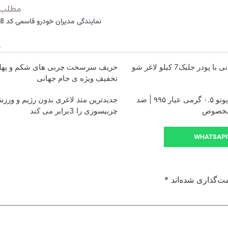
مطلب 
نمایندگی مدیران خودرو قاسمی کد 388 نقده
ودر جلبک7 کیلو لاغر شو
حریف سرسخت چربی های شکم و پهلو
تخفیف ویژه ی جام جهانی
خرید شمش زیوتو ۰.۵ گرمی عیار ۹۹۵ | ضد
جدیدترین متد لاغری بدون رژیم و ورز
مخصوص
چربیسوزی را 3برابر می کند
WHATSAP
ت‌گذاری شده‌اند
*