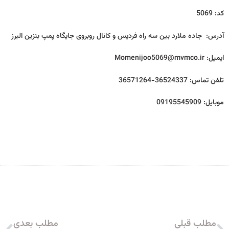
کد: 5069
آدرس: جاده ملارد بین سه راه فردیس و کانال روبروی جایگاه پمپ بنزین البرز
ایمیل: Momenijoo5069@mvmco.ir
تلفن تماس: 36524337-36571264
موبایل: 09195545909
مطلب قبلی
مطلب بعدی