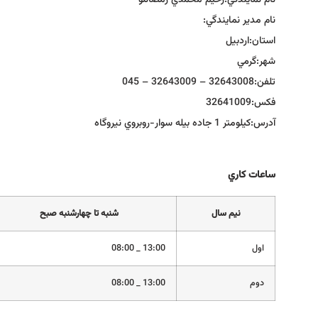
نام نمايندگي:
رحيم محمدي رمضانلو
نام مدير نمايندگي:
استان:
اردبيل
شهر:
گرمي
تلفن:
32643008 – 32643009 – 045
فكس:
32641009
آدرس:
كيلومتر 1 جاده بيله سوار-روبروي نيروگاه
ساعات كاري
نيم سال
شنبه تا چهارشنبه صبح
اول
13:00 _ 08:00
دوم
13:00 _ 08:00