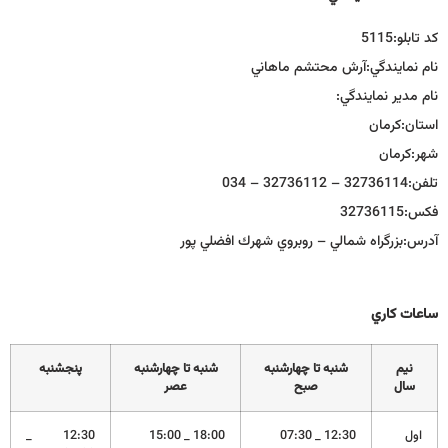
كد تابلو:
5115
نام نمايندگي:
آرش محتشم ماهاني
نام مدير نمايندگي:
استان:
كرمان
شهر:
كرمان
تلفن:
32736114 – 32736112 – 034
فكس:
32736115
آدرس:
بزرگراه شمالي – روبروي شهرك افضلي پور
ساعات كاري
نيم
شنبه تا چهارشنبه
شنبه تا چهارشنبه
پنجشنبه
سال
صبح
عصر
اول
12:30 _ 07:30
18:00 _ 15:00
12:30 _