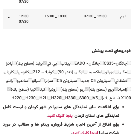
07:30
دوم
12:30 _ 07:30
18:00 _ 15:00
12:30 _
07:30
خودروهاي تحت پوشش
چانگان-CS35
چانگان- EADO
پيكاپ
پي كي
پرايد (سطح يك)
پادرا
مگان
مورانو
ماكسيما
لوگان (تندر 90)
كوئيك- 212
كلئوس
كاروان
قشقائي
سيتروئن C5 جديد
سيتروئن C5
سرانزا
سراتو
ساندرو
زانتيا
زامياد
ريچ (سطح يك)
ريو (سطح يك)
رونيز
تينا
تيبا (سطح يك)
X100 (سطح يك)
V5
S300
H330
H320
H2L
H230
H220
برای اطلاعات سایر نمایندگی های سایپا در شهر کرمان و لیست کامل
نمایندگی های استان کرمان
اینجا کلیک کنید
.
برای اطلاع از آخرین اخبار، شرایط فروش، ویدئو ها و مطالب در مورد
شرکت سایپا
اینجا کلیک کنید
.