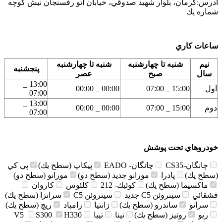
آدرس:
كرمان، بلوار شهيد صدوقي، خيابان اتو رفسنجان نبش كوچه
شماره يك
ساعات كاري
نيم
شنبه تا چهارشنبه
شنبه تا چهارشنبه
پنجشنبه
سال
صبح
عصر
13:00 _
اول
15:00 _ 07:00
00:00 _ 00:00
07:00
13:00 _
دوم
15:00 _ 07:00
00:00 _ 00:00
07:00
خودروهاي تحت پوشش
چانگان-CS35
چانگان- EADO
پيكاپ (سطح يك)
پي كي
(سطح يك)
پادرا
مورانو جديد (سطح دو)
مورانو (سطح دو)
ماكسيما (سطح يك)
كوئيك- 212
كلئوس
كاروان
قشقائي
سيتروئن C5 جديد
سيتروئن C5
سرانزا (سطح يك)
سراتو
ساندرو (سطح يك)
زانتيا
زامياد
ريچ (سطح يك)
ريو
رونيز (سطح يك)
تينا
تيبا
H330
S300
V5