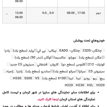
08:00
دوم
17:00 _ 08:00
0:0 _ 0:0
13:00 _
08:00
خودروهاي تحت پوشش
چانگان-CS35
چانگان- EADO
پيكاپ
پي كي
پرايد (سطح يك)
پادرا
مگان (سطح يك)
مورانو
ماكسيما
لوگان (تندر 90) (سطح يك)
كوئيك- 212
كلئوس (سطح دو)
كاروان
قشقائي
سيتروئن C5 جديد
سيتروئن C5
سرانزا
سراتو (سطح يك)
ساندرو (سطح يك)
زانتيا
زامياد
ريچ
ريو
رونيز
تينا
تيبا
X100 (سطح يك)
V5
S300
H330
H220
H230
H2L
H320
برای اطلاعات سایر نمایندگی های سایپا در شهر کرمان و لیست کامل
نمایندگی های استان کرمان
اینجا کلیک کنید
.
برای اطلاع از آخرین اخبار، شرایط فروش، ویدئو ها و مطالب در مورد