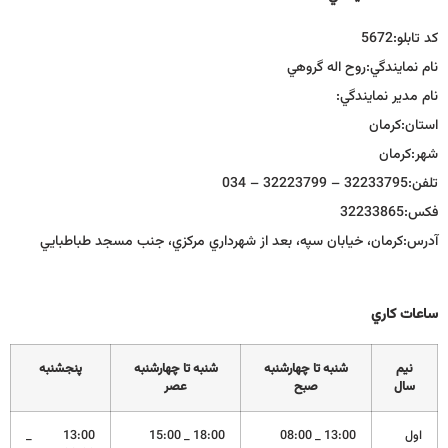
كد تابلو:
5672
نام نمايندگي:
روح اله گروهي
نام مدير نمايندگي:
استان:
كرمان
شهر:
كرمان
تلفن:
32233795 – 32223799 – 034
فكس:
32233865
آدرس:
كرمان، خيابان سپه، بعد از شهرداري مركزي، جنب مسجد طباطبايي
ساعات كاري
نيم
شنبه تا چهارشنبه
شنبه تا چهارشنبه
پنجشنبه
سال
صبح
عصر
اول
13:00 _ 08:00
18:00 _ 15:00
13:00 _