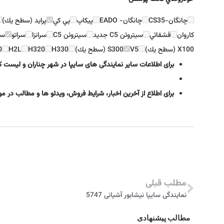
چانگان-CS35
چانگان- EADO
پيكاپ
پي كي
پرايد (سطح يك)
كاروان
قشقائي
سيتروئن C5 جديد
سيتروئن C5
سرانزا
سراتو
سا
X100 (سطح يك)
V5
S300 (سطح يك)
H330
H320
H2L
0
برای اطلاعات سایر نمایندگی های سایپا در شهر چناران و لیست
برای اطلاع از آخرین اخبار، شرایط فروش، ویدئو ها و مطالب در 
مطلب قبلی
نمایندگی سایپا نیشابور آشیانی 5747
مطالب پیشنهادی