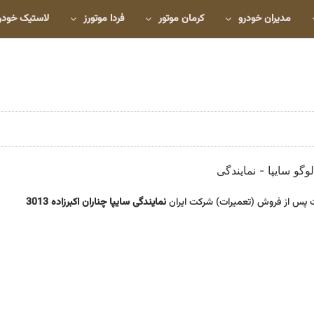
مدیران خودرو
کرمان موتور
فردا موتورز
لاستیک خودر
 پس از فروش (تعمیرات) شرکت ایران
نمایندگی سایپا چناران اکبرزاده 3013