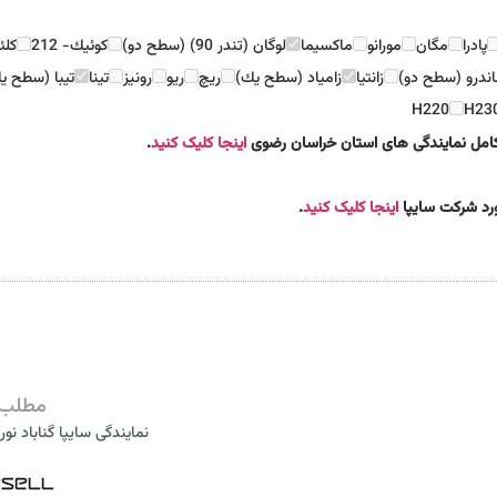
پادرا
مگان
مورانو
ماكسيما
لوگان (تندر 90) (سطح دو)
كوئيك- 212
كل
ندرو (سطح دو)
زانتيا
زامياد (سطح يك)
ريچ
ريو
رونيز
تينا
تيبا (سطح ي
H220
H23
 کامل نمایندگی های استان خراسان رضوی
اینجا کلیک کنید
.
مورد شرکت سایپا
اینجا کلیک کنید
.
مطلب 
نمایندگی سایپا گناباد نوری 05