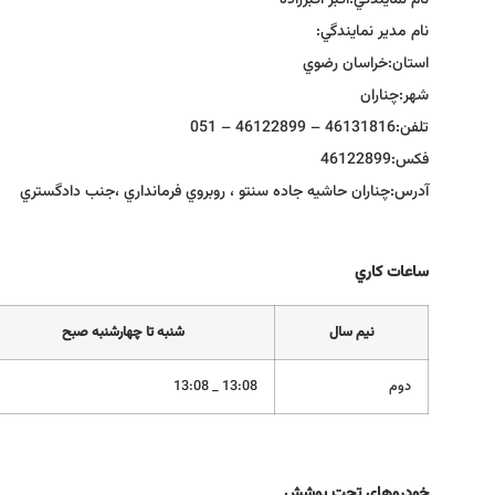
نام نمايندگي:
اكبر اكبرزاده
نام مدير نمايندگي:
استان:
خراسان رضوي
شهر:
چناران
تلفن:
46131816 – 46122899 – 051
فكس:
46122899
آدرس:
چناران حاشيه جاده سنتو ، روبروي فرمانداري ،جنب دادگستري
ساعات كاري
نيم سال
شنبه تا چهارشنبه صبح
دوم
13:08 _ 13:08
خودروهاي تحت پوشش