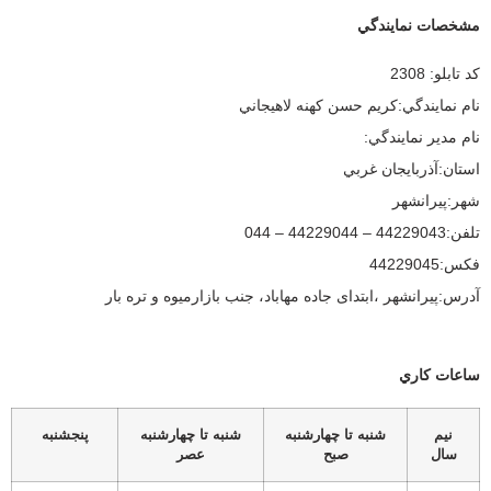
مشخصات نمايندگي
كد تابلو:
2308
نام نمايندگي:
كريم حسن كهنه لاهيجاني
نام مدير نمايندگي:
استان:
آذربايجان غربي
شهر:
پيرانشهر
تلفن:
44229043 – 44229044 – 044
فكس:
44229045
آدرس:
پیرانشهر ،ابتدای جاده مهاباد، جنب بازارمیوه و تره بار
ساعات كاري
نيم
شنبه تا چهارشنبه
شنبه تا چهارشنبه
پنجشنبه
سال
صبح
عصر