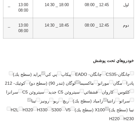
اول
12:45 _ 08:00
18:00 _ 14:30
13:00 _
08:00
دوم
12:45 _ 08:00
18:45 _ 14:30
13:00 _
08:00
خودروهاي تحت پوشش
چانگان-CS35
چانگان- EADO
پيكاپ
پي كي
پرايد (سطح يك)
پادرا
مگان
مورانو
ماكسيما
لوگان (تندر 90) (سطح دو)
كوئيك- 212
كلئوس
كاروان
قشقائي
سيتروئن C5 جديد
سيتروئن C5
سرانزا
سراتو
زانتيا
زامياد (سطح يك)
ريچ
ريو
رونيز
تينا
تيبا (سطح يك)
X100 (سطح يك)
V5
S300
H330
H320
H2L
H220
H230