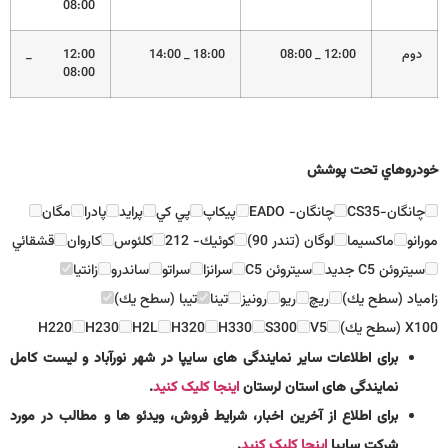
08:00
دوم
12:00 _ 08:00
18:00 _ 14:00
12:00 _
08:00
خودروهاي تحت پوشش
چانگان-CS35
چانگان- EADO
پيكاپ
پي كي
پرايد
پادرا
مگان
مورانو
ماكسيما
لوگان (تندر 90)
كوئيك- 212
كلئوس
كاروان
قشقائي
سيتروئن C5 جديد
سيتروئن C5
سرانزا
سراتو
ساندرو
زانتيا
زامياد (سطح يك)
ريچ
ريو
رونيز
تينا
تيبا (سطح يك)
X100 (سطح يك)
V5
S300
H330
H320
H2L
H230
H220
برای اطلاعات سایر نمایندگی های سایپا در شهر نورآباد و لیست کامل
نمایندگی های استان لرستان
اینجا کلیک کنید
.
برای اطلاع از آخرین اخبار، شرایط فروش، ویدئو ها و مطالب در مورد
شرکت سایپا
اینجا کلیک کنید
.