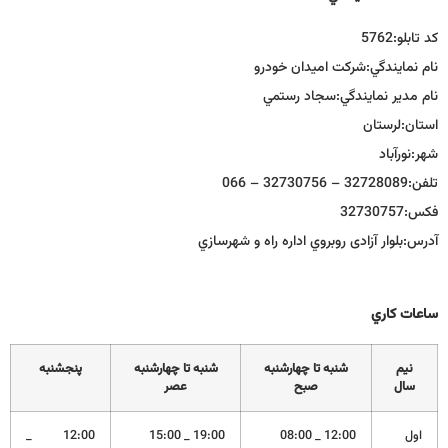
كد تابلو:
5762
نام نمايندگي:
شركت اميدان خودرو
نام مدير نمايندگي:
سجاد رستمي
استان:
لرستان
شهر:
نورآباد
تلفن:
32728089 – 32730756 – 066
فكس:
32730757
آدرس:
بلوار آزادی روبروي اداره راه و شهرسازي
ساعات كاري
نيم
شنبه تا چهارشنبه
شنبه تا چهارشنبه
پنجشنبه
سال
صبح
عصر
اول
12:00 _ 08:00
19:00 _ 15:00
12:00 _