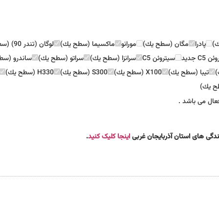
ك)
پادرا
مگان (سطح يك)
مورانو
ماكسيما (سطح يك)
لوگان (تندر 90) (سطح يك)
 C5 جديد
سيتروئن C5
سرانزا (سطح يك)
سراتو (سطح يك)
ساندرو (سط
)
تيبا (سطح يك)
X100 (سطح يك)
S300 (سطح يك)
H330 (سطح يك)
عال می باشد .
یندگی های استان آذربایجان غربی
اینجا کلیک کنید
.