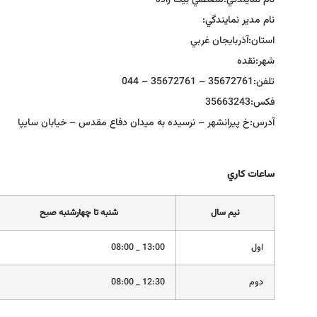
نام نمايندگي:
مصطفي بيگ زاده
نام مدير نمايندگي:
استان:
آذربايجان غربي
شهر:
نقده
تلفن:
35672761 – 35672761 – 044
فكس:
35663243
آدرس:
خ پيرانشهر – نرسيده به ميدان دفاع مقدس – خيابان سايپا
ساعات كاري
نيم سال
شنبه تا چهارشنبه صبح
اول
13:00 _ 08:00
دوم
12:30 _ 08:00