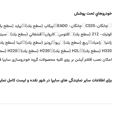
خودروهاي تحت پوشش
چانگان-CS35
چانگان- EADO
پيكاپ (سطح يك)
پرايد (سطح ي
كوئيك- 212 (سطح يك)
كلئوس
كاروان
قشقائي (سطح يك)
سيتروئن
زانتيا
زامياد
ريچ (سطح يك)
ريو
رونيز (سطح يك)
تينا (سطح يك
H320 (سطح يك)
H2L (سطح يك)
H230 (سطح يك)
H220 (سطح يك)
امکان نصب اقلام آپشن بر روی کلیه محصولات گروه خودروسازی سایپا ف
برای اطلاعات سایر نمایندگی های سایپا در شهر نقده و لیست کامل نما