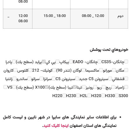
08:00
دوم
12:00 _ 08:00
18:00 _ 15:00
12:00 _
08:00
خودروهاي تحت پوشش
چانگان-CS35
چانگان- EADO
پيكاپ
پي كي
پرايد (سطح يك)
پادرا
مگان
مورانو
ماكسيما
لوگان (تندر 90)
كوئيك- 212
كلئوس
كاروان
قشقائي
سيتروئن C5 جديد
سيتروئن C5
سرانزا
سراتو
ساندرو
زانتيا
زامياد
ريچ
ريو
رونيز
تينا
تيبا (سطح يك)
X100 (سطح يك)
V5
H220
H230
H2L
H320
H330
S300
برای اطلاعات سایر نمایندگی های سایپا در شهر نایین و لیست کامل
نمایندگی های استان اصفهان
اینجا کلیک کنید
.