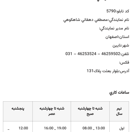
كد تابلو:
5790
نام نمايندگي:
مصطفي دهقاني شاهكوهي
نام مدير نمايندگي:
استان:
اصفهان
شهر:
نايين
تلفن:
46259502 – 46253524 – 031
فكس:
آدرس:
بلوار بعثت پلاک131
ساعات كاري
نيم
شنبه تا چهارشنبه
شنبه تا چهارشنبه
پنجشنبه
سال
صبح
عصر
اول
13:00 _ 08:00
19:00 _ 16:00
12:00 _