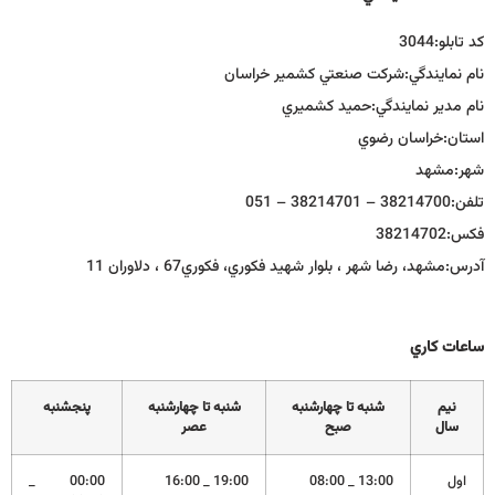
كد تابلو:
3044
نام نمايندگي:
شركت صنعتي كشمير خراسان
نام مدير نمايندگي:
حميد كشميري
استان:
خراسان رضوي
شهر:
مشهد
تلفن:
38214700 – 38214701 – 051
فكس:
38214702
آدرس:
مشهد، رضا شهر ، بلوار شهيد فكوري، فكوري67 ، دلاوران 11
ساعات كاري
نيم
شنبه تا چهارشنبه
شنبه تا چهارشنبه
پنجشنبه
سال
صبح
عصر
اول
13:00 _ 08:00
19:00 _ 16:00
00:00 _