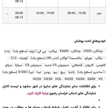
08:13
دوم
13:00 _ 08:00
19:00 _ 16:00
00:00 _
08:13
خودروهاي تحت پوشش
چانگان-CS35
چانگان- EADO
پيكاپ
پي كي
پرايد (سطح يك)
پادرا
مگان
مورانو
ماكسيما
لوگان (تندر 90) (سطح يك)
كوئيك- 212
كلئوس
كاروان
قشقائي
سيتروئن C5 جديد
سيتروئن C5
سرانزا
سراتو
ساندرو (سطح يك)
زانتيا
ريچ
ريو
رونيز
تينا
تيبا
X100 (سطح يك)
H220
H230
H2L
H320
H330
S300
V5
برای اطلاعات سایر نمایندگی های سایپا در شهر مشهد و لیست کامل
نمایندگی های استان خراسان رضوی
اینجا کلیک کنید
.
برای اطلاع از آخرین اخبار، شرایط فروش، ویدئو ها و مطالب در مورد