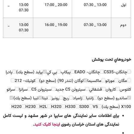
اول
13:00 _ 07:30
20:00 _ 17:00
13:00 _
07:30
دوم
13:00 _ 07:30
19:00 _ 16:00
13:00 _
07:30
خودروهاي تحت پوشش
چانگان-CS35
چانگان- EADO
پيكاپ
پي كي
پرايد (سطح يك)
پادرا
مگان
مورانو
ماكسيما
لوگان (تندر 90) (سطح دو)
كوئيك- 212
كلئوس
كاروان
قشقائي
سيتروئن C5 جديد
سيتروئن C5
سرانزا
سراتو
ساندرو (سطح دو)
زانتيا
زامياد
ريچ
رونيز
تينا
تيبا (سطح يك)
X100 (سطح يك)
V5
S300
H330
H320
H2L
H230
H220
برای اطلاعات سایر نمایندگی های سایپا در شهر مشهد و لیست کامل
نمایندگی های استان خراسان رضوی
اینجا کلیک کنید
.