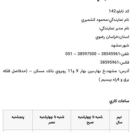
كد تابلو:
142
نام نمايندگي:
محمود كشميري
نام مدير نمايندگي:
استان:
خراسان رضوي
شهر:
مشهد
تلفن:
38545961 – 38597500 – 051
فكس:
38595961
آدرس:
مشهد،خ بهار،بين بهار 9 و11 روبروي بانك مسكن – (حدفاصل فلکه
برق و 4راه بيسيم )
ساعات كاري
نيم
شنبه تا چهارشنبه
شنبه تا چهارشنبه
پنجشنبه
سال
صبح
عصر