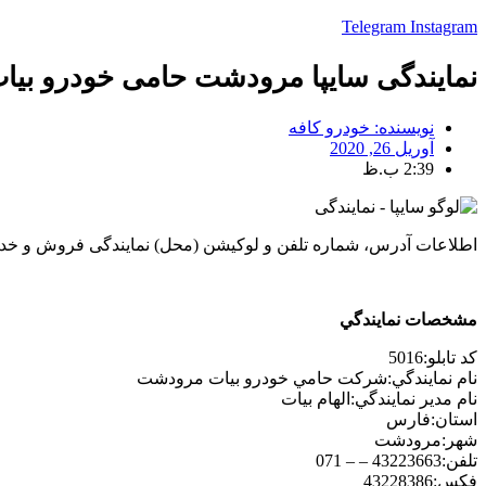
Telegram
Instagram
نمایندگی سایپا مرودشت حامی خودرو بيات 
نویسنده:
خودرو کافه
آوریل 26, 2020
2:39 ب.ظ
اطلاعات آدرس، شماره تلفن و لوکیشن (محل) نمایندگی فروش و خ
مشخصات نمايندگي
كد تابلو:
5016
نام نمايندگي:
شركت حامي خودرو بيات مرودشت
نام مدير نمايندگي:
الهام بيات
استان:
فارس
شهر:
مرودشت
تلفن:
43223663 – – 071
فكس:
43228386