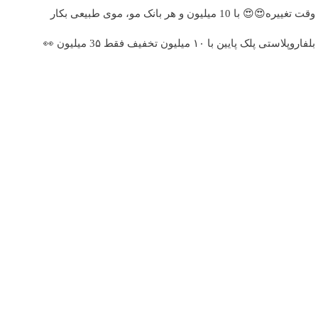
وقت تغییره😍😍 با 10 میلیون و هر بانک مو، موی طبیعی بکار
بلفاروپلاستی پلک پایین با ۱۰ میلیون تخفیف فقط 3۵ میلیون 👀