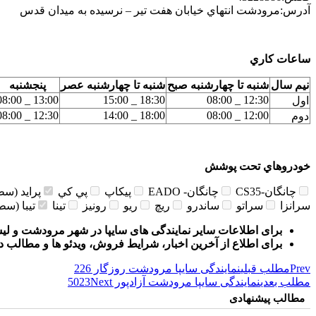
آدرس:
مرودشت انتهاي خيابان هفت تير – نرسيده به ميدان قدس
ساعات كاري
نيم سال
شنبه تا چهارشنبه صبح
شنبه تا چهارشنبه عصر
پنجشنبه
13:00 _ 08:00
18:30 _ 15:00
12:30 _ 08:00
اول
12:30 _ 08:00
18:00 _ 14:00
12:00 _ 08:00
دوم
خودروهاي تحت پوشش
چانگان-CS35
چانگان- EADO
پيكاپ
پي كي
پرايد (سط
سرانزا
سراتو
ساندرو
ريچ
ريو
رونيز
تينا
تيبا (سط
برای اطلاعات سایر نمایندگی های سایپا در شهر مرودشت و ل
برای اطلاع از آخرین اخبار، شرایط فروش، ویدئو ها و مطالب 
Prev
مطلب قبلی
نمایندگی سایپا مرودشت روزگار 226
مطلب بعدی
نمایندگی سایپا مرودشت آزادپور 5023
Next
مطالب پیشنهادی