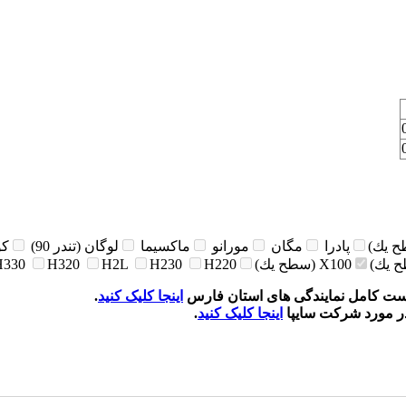
ح يك)
پادرا
مگان
مورانو
ماكسيما
لوگان (تندر 90)
كوئ
ح يك)
X100 (سطح يك)
H220
H230
H2L
H320
H330
یست کامل نمایندگی های استان فارس
اینجا کلیک کنید
.
در مورد شرکت سایپا
اینجا کلیک کنید
.