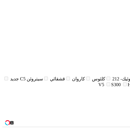
يك- 212
كلئوس
كاروان
قشقائي
سيتروئن C5 جديد
V5
S300