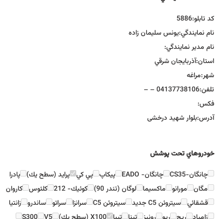
كد تابلو:
5886
نام نمايندگي:
یونس سلیمان زاده
نام مدير نمايندگي:
استان:
آذربايجان شرقي
شهر:
مراغه
تلفن:
04137738106 – –
فكس:
آدرس:
بلوار شهید درخشی
خودروهاي تحت پوشش
چانگان-CS35
چانگان- EADO
پيكاپ
پي كي
پرايد (سطح يك)
پادرا
مگان
مورانو
ماكسيما
لوگان (تندر 90)
كوئيك- 212
كلئوس
كاروان
قشقائي
سيتروئن C5 جديد
سيتروئن C5
سرانزا
سراتو
ساندرو
زانتيا
زامياد
ريچ
ريو
رونيز
تينا
تيبا
X100 (سطح يك)
V5
S300