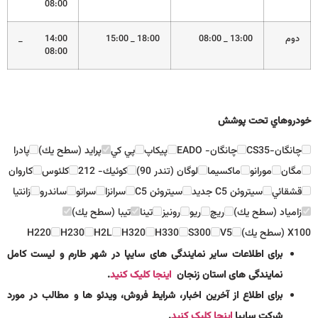
08:00
دوم
13:00 _ 08:00
18:00 _ 15:00
14:00 _
08:00
خودروهاي تحت پوشش
چانگان-CS35
چانگان- EADO
پيكاپ
پي كي
پرايد (سطح يك)
پادرا
مگان
مورانو
ماكسيما
لوگان (تندر 90)
كوئيك- 212
كلئوس
كاروان
قشقائي
سيتروئن C5 جديد
سيتروئن C5
سرانزا
سراتو
ساندرو
زانتيا
زامياد (سطح يك)
ريچ
ريو
رونيز
تينا
تيبا (سطح يك)
X100 (سطح يك)
V5
S300
H330
H320
H2L
H230
H220
برای اطلاعات سایر نمایندگی های سایپا در شهر طارم و لیست کامل
نمایندگی های استان زنجان
اینجا کلیک کنید
.
برای اطلاع از آخرین اخبار، شرایط فروش، ویدئو ها و مطالب در مورد
شرکت سایپا
اینجا کلیک کنید
.