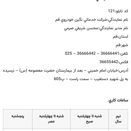
كد تابلو:
121
نام نمايندگي:
شركت خدماتي نگين خودروي قم
نام مدير نمايندگي:
محسن شريفي صرمي
استان:
قم
شهر:
قم
تلفن:
36666441 – 36666442 – 025
فكس:
36655442
آدرس:
خيابان امام خميني – بعد از بيمارستان حضرت معصومه (س) – نرسيده
به پل شهيد دستغيب – سمت راست – پ605
ساعات كاري
نيم
شنبه تا چهارشنبه
شنبه تا چهارشنبه
پنجشنبه
سال
صبح
عصر