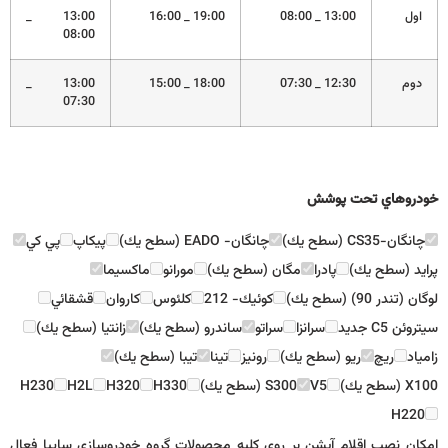
اول
13:00 _ 08:00
19:00 _ 16:00
13:00 _
08:00
دوم
12:30 _ 07:30
18:00 _ 15:00
13:00 _
07:30
خودروهاي تحت پوشش
چانگان-CS35 (سطح يك)
چانگان- EADO (سطح يك)
پيكاپ
پي كي
پرايد (سطح يك)
پادرا
مگان (سطح يك)
مورانو
ماكسيما
لوگان (تندر 90) (سطح يك)
كوئيك- 212
كلئوس
كاروان
قشقائي
سيتروئن C5 جديد
سرانزا
سراتو
ساندرو (سطح يك)
زانتيا (سطح يك)
زامياد
ريچ
ريو (سطح يك)
رونيز
تينا
تيبا (سطح يك)
X100 (سطح يك)
V5
S300 (سطح يك)
H330
H320
H2L
H230
H220
امکان نصب اقلام آپشن بر روی کلیه محصولات گروه خودروسازی سایپا فعال