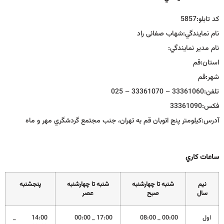
كد تابلو:
5857
نام نمايندگي:
شهاب صفائی راد
نام مدير نمايندگي:
استان:
قم
شهر:
قم
تلفن:
33361060 – 33361070 – 025
فكس:
33361090
آدرس:
كيلومتر پنج اتوبان قم به تهران، جنب مجتمع گردشگري مهر و ماه
ساعات كاري
نيم
شنبه تا چهارشنبه
شنبه تا چهارشنبه
پنجشنبه
سال
صبح
عصر
اول
00:00 _ 08:00
17:00 _ 00:00
14:00 _