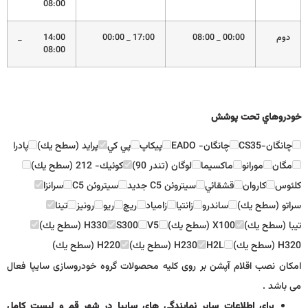
08:00
دوم
00:00 _ 08:00
17:00 _ 00:00
14:00 _
08:00
خودروهاي تحت پوشش
چانگان-CS35
چانگان- EADO
پيكاپ
پي كي
پرايد (سطح يك)
پادرا
مگان
مورانو
ماكسيما
لوگان (تندر 90)
كوئيك- 212 (سطح يك)
كلئوس
كاروان
قشقائي
سيتروئن C5 جديد
سيتروئن C5
سرانزا
سراتو (سطح يك)
ساندرو
زانتيا
زامياد
ريچ
ريو
رونيز
تينا
تيبا (سطح يك)
X100 (سطح يك)
V5
S300
H330 (سطح يك)
H320 (سطح يك)
H2L
H230 (سطح يك)
H220 (سطح يك)
امکان نصب اقلام آپشن بر روی کلیه محصولات گروه خودروسازی سایپا فعال
می باشد .
برای اطلاعات سایر نمایندگی های سایپا در شهر قم و لیست کامل