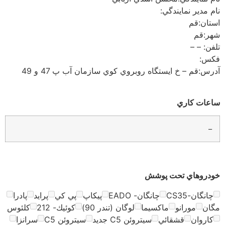
نام مدير نمايندگي:
استان:
قم
شهر:
قم
تلفن:
– –
فكس:
آدرس:
قم – خ ايستگاه روبروي كوي سازمان آب پ 47 و 49
ساعات كاري
–
خودروهاي تحت پوشش
چانگان-CS35
چانگان- EADO
پيكاپ
پي كي
پرايد
پادرا
مگان
مورانو
ماكسيما
لوگان (تندر 90)
كوئيك- 212
كلئوس
كاروان
قشقائي
سيتروئن C5 جديد
سيتروئن C5
سرانزا