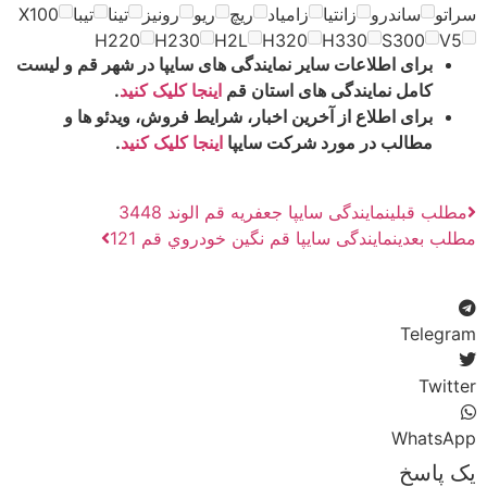
سراتو
ساندرو
زانتيا
زامياد
ريچ
ريو
رونيز
تينا
تيبا
X100
H220
H230
H2L
H320
H330
S300
V5
برای اطلاعات سایر نمایندگی های سایپا در شهر قم و لیست
کامل نمایندگی های استان قم
اینجا کلیک کنید
.
برای اطلاع از آخرین اخبار، شرایط فروش، ویدئو ها و
مطالب در مورد شرکت سایپا
اینجا کلیک کنید
.
مطلب قبلی
نمایندگی سایپا جعفریه قم الوند 3448
مطلب بعدی
نمایندگی سایپا قم نگين خودروي قم 121
Telegram
Twitter
WhatsApp
یک پاسخ