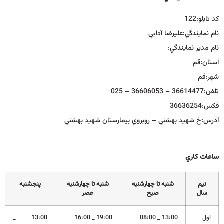
كد تابلو:
122
نام نمايندگي:
عليرضا آدابي
نام مدير نمايندگي:
استان:
قم
شهر:
قم
تلفن:
36614477 – 36606053 – 025
فكس:
36636254
آدرس:
خ شهيد بهشتي – روبروي بيمارستان شهيد بهشتي
ساعات كاري
نيم
شنبه تا چهارشنبه
شنبه تا چهارشنبه
پنجشنبه
سال
صبح
عصر
اول
13:00 _ 08:00
19:00 _ 16:00
13:00 _