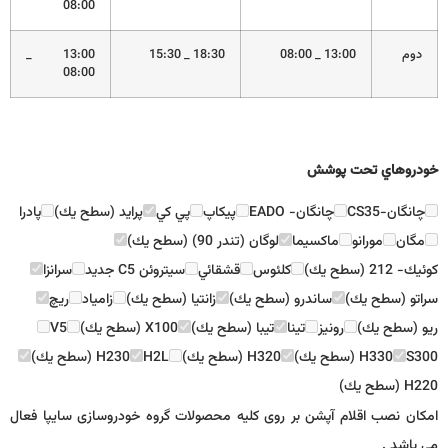
08:00
دوم
13:00 _ 08:00
18:30 _ 15:30
13:00 _
08:00
خودروهاي تحت پوشش
چانگان-CS35
چانگان- EADO
پيكاپ
پي كي
پرايد (سطح يك)
پادرا
مگان
مورانو
ماكسيما
لوگان (تندر 90) (سطح يك)
كوئيك- 212 (سطح يك)
كلئوس
قشقائي
سيتروئن C5 جديد
سرانزا
سراتو (سطح يك)
ساندرو (سطح يك)
زانتيا (سطح يك)
زامياد
ريچ
ريو (سطح يك)
رونيز
تينا
تيبا (سطح يك)
X100 (سطح يك)
V5
S300
H330 (سطح يك)
H320 (سطح يك)
H2L
H230 (سطح يك)
H220 (سطح يك)
امکان نصب اقلام آپشن بر روی کلیه محصولات گروه خودروسازی سایپا فعال
می باشد .