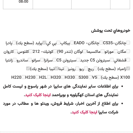
08:00
خودروهاي تحت پوشش
چانگان-CS35
چانگان- EADO
پيكاپ
پي كي
پرايد (سطح يك)
پادرا
مگان
مورانو
ماكسيما
لوگان (تندر 90)
كوئيك- 212
كلئوس
كاروان
قشقائي
سيتروئن C5 جديد
سيتروئن C5
سرانزا
سراتو
ساندرو
زانتيا
زامياد (سطح يك)
ريچ
ريو
رونيز
تينا
تيبا (سطح يك)
X100 (سطح يك)
V5
S300
H330
H320
H2L
H230
H220
برای اطلاعات سایر نمایندگی های سایپا در شهر یاسوج و لیست کامل
نمایندگی های استان کهگیلویه و بویراحمد
اینجا کلیک کنید
.
برای اطلاع از آخرین اخبار، شرایط فروش، ویدئو ها و مطالب در مورد
شرکت سایپا
اینجا کلیک کنید
.