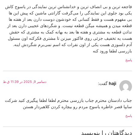
فاجعه ترین و بی انصاف ترین و خدانشناس ترین نمایندگی در یاسوج کاش
یکی بود جلوی این نمایندگی را می‌گرفت گارانتی ماشین که پیش این ها
بی مفهوم هست و فقط کسانی که خودشون دوست دارن بعد از هفته ها
قطعه میدن و همیشه میگن قطعه نیست. و شگردهای عجیبی دارن بعد از
ندادن قطعه به مشتری و هفته ها بعد به بهانه کمک به مشتری که حقش
هست یه تخفیف جزئی روی فاکتور میزنن تا مشتری فکرکنه اون مسئول
آدم دلسوزی هست یکی از اون نفرات که اسم نمی‌برم شگردش اینه.
بازرسی لطفا ورود کنه
پاسخ
دسامبر 9, 2025 در 11:39 ق.ظ
haji
گفت:
جناب دادستان محترم جناب بازرسی محترم لطفا لطفا پیگیری کنید شرکت
سایپا قصر خاطره یاسوج مردم رو بیچاره کردن کلاهبردار هستن
پاسخ
دیدگاهتان را بنویسید