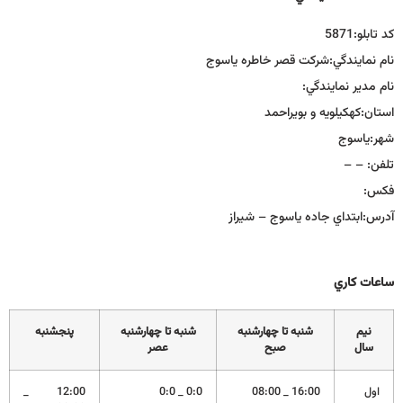
كد تابلو:
5871
نام نمايندگي:
شركت قصر خاطره ياسوج
نام مدير نمايندگي:
استان:
كهكيلويه و بويراحمد
شهر:
ياسوج
تلفن:
– –
فكس:
آدرس:
ابتداي جاده ياسوج – شيراز
ساعات كاري
نيم
شنبه تا چهارشنبه
شنبه تا چهارشنبه
پنجشنبه
سال
صبح
عصر
اول
16:00 _ 08:00
0:0 _ 0:0
12:00 _