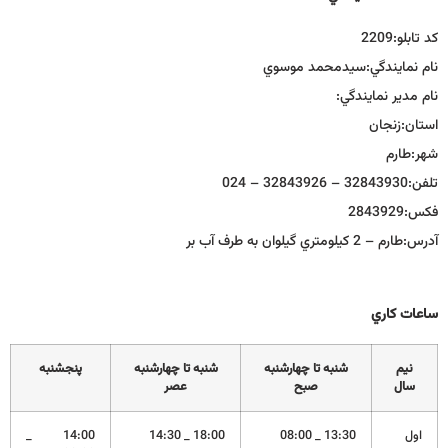
كد تابلو:
2209
نام نمايندگي:
سيدمحمد موسوي
نام مدير نمايندگي:
استان:
زنجان
شهر:
طارم
تلفن:
32843930 – 32843926 – 024
فكس:
2843929
آدرس:
طارم – 2 كيلومتري گيلوان به طرف آب بر
ساعات كاري
نيم
شنبه تا چهارشنبه
شنبه تا چهارشنبه
پنجشنبه
سال
صبح
عصر
اول
13:30 _ 08:00
18:00 _ 14:30
14:00 _