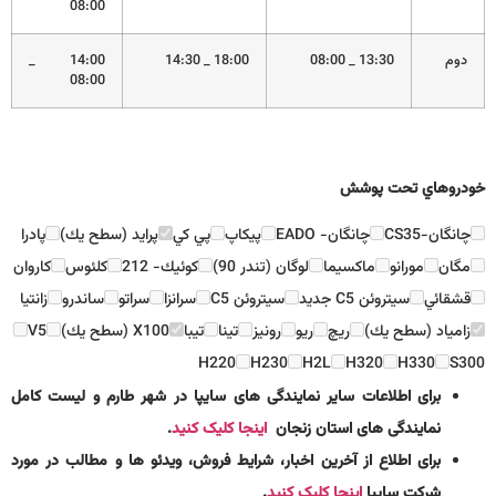
08:00
دوم
13:30 _ 08:00
18:00 _ 14:30
14:00 _
08:00
خودروهاي تحت پوشش
چانگان-CS35
چانگان- EADO
پيكاپ
پي كي
پرايد (سطح يك)
پادرا
مگان
مورانو
ماكسيما
لوگان (تندر 90)
كوئيك- 212
كلئوس
كاروان
قشقائي
سيتروئن C5 جديد
سيتروئن C5
سرانزا
سراتو
ساندرو
زانتيا
زامياد (سطح يك)
ريچ
ريو
رونيز
تينا
تيبا
X100 (سطح يك)
V5
H220
H230
H2L
H320
H330
S300
برای اطلاعات سایر نمایندگی های سایپا در شهر طارم و لیست کامل
نمایندگی های استان زنجان
اینجا کلیک کنید
.
برای اطلاع از آخرین اخبار، شرایط فروش، ویدئو ها و مطالب در مورد
شرکت سایپا
اینجا کلیک کنید
.