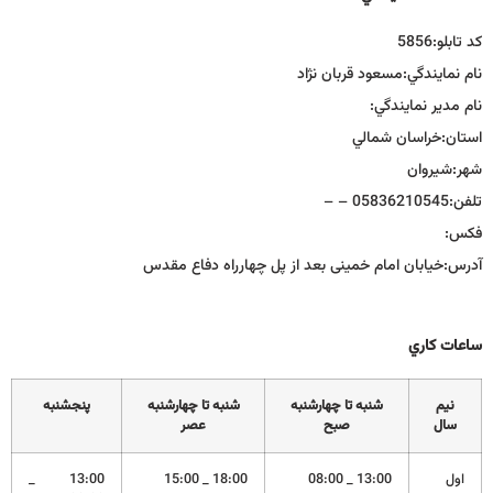
كد تابلو:
5856
نام نمايندگي:
مسعود قربان نژاد
نام مدير نمايندگي:
استان:
خراسان شمالي
شهر:
شيروان
تلفن:
05836210545 – –
فكس:
آدرس:
خیابان امام خمینی بعد از پل چهارراه دفاع مقدس
ساعات كاري
نيم
شنبه تا چهارشنبه
شنبه تا چهارشنبه
پنجشنبه
سال
صبح
عصر
اول
13:00 _ 08:00
18:00 _ 15:00
13:00 _