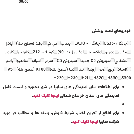
08:00
خودروهاي تحت پوشش
چانگان-CS35
چانگان- EADO
پيكاپ
پي كي
پرايد (سطح يك)
پادرا
مگان
مورانو
ماكسيما
لوگان (تندر 90)
كوئيك- 212
كلئوس
كاروان
قشقائي
سيتروئن C5 جديد
سيتروئن C5
سرانزا
سراتو
ساندرو
زانتيا
زامياد
ريچ
ريو
رونيز
تينا
تيبا (سطح يك)
X100 (سطح يك)
V5
H220
H230
H2L
H320
H330
S300
برای اطلاعات سایر نمایندگی های سایپا در شهر بجنورد و لیست کامل
نمایندگی های استان خراسان شمالی
اینجا کلیک کنید
.
برای اطلاع از آخرین اخبار، شرایط فروش، ویدئو ها و مطالب در مورد
شرکت سایپا
اینجا کلیک کنید
.