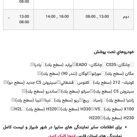
08:00
دوم
13:00 _ 08:00
18:00 _ 14:00
13:00 _
08:00
خودروهاي تحت پوشش
چانگان-CS35
چانگان- EADO
پرايد (سطح يك)
پادرا
مگان (سطح يك)
مورانو
لوگان (تندر 90) (سطح يك)
كوئيك- 212 (سطح يك)
كلئوس
قشقائي
سيتروئن C5 جديد (سطح دو)
سيتروئن C5 (سطح يك)
سراتو (سطح يك)
ساندرو (سطح يك)
زانتيا (سطح يك)
زامياد
ريچ
ريو (سطح يك)
تينا
تيبا (سطح يك)
X100 (سطح يك)
V5
H330 (سطح يك)
H320 (سطح يك)
H2L
H230 (سطح يك)
H220
برای اطلاعات سایر نمایندگی های سایپا در شهر شیراز و لیست کامل
نمایندگی های استان فارس
اینجا کلیک کنید
.