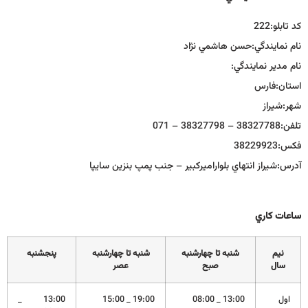
كد تابلو:
222
نام نمايندگي:
حسن هاشمي نژاد
نام مدير نمايندگي:
استان:
فارس
شهر:
شيراز
تلفن:
38327788 – 38327798 – 071
فكس:
38229923
آدرس:
شیراز انتهاي بلواراميركبير – جنب پمپ بنزين سايپا
ساعات كاري
نيم
شنبه تا چهارشنبه
شنبه تا چهارشنبه
پنجشنبه
سال
صبح
عصر
اول
13:00 _ 08:00
19:00 _ 15:00
13:00 _