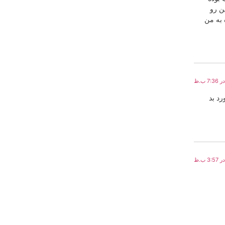
ین رو
 به من
اشین برخورد بد