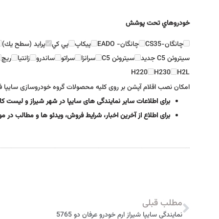
خودروهاي تحت پوشش
چانگان-CS35
چانگان- EADO
پيكاپ
پي كي
پرايد (سطح يك)
سيتروئن C5 جديد
سيتروئن C5
سرانزا
سراتو
ساندرو
زانتيا
ريچ
H220
H230
H2L
امکان نصب اقلام آپشن بر روی کلیه محصولات گروه خودروسازی سایپا ف
برای اطلاعات سایر نمایندگی های سایپا در شهر شیراز و لیست 
برای اطلاع از آخرین اخبار، شرایط فروش، ویدئو ها و مطالب در 
مطلب قبلی
نمایندگی سایپا شیراز ارم خودرو عرفان دو 5765