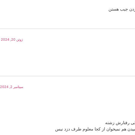
ردن جیب هستن
ژوئن 20, 2024 در 9:04 ق.ظ
سپتامبر 2, 2024 در 1:16 ب.ظ
لی رفتارش زشته
دن هم نمیخوان از کجا معلوم طرف دزد نیس