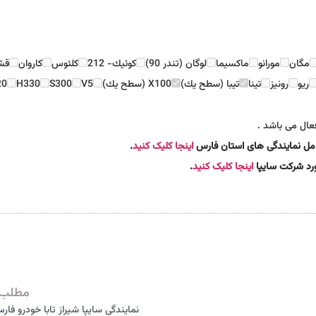
مگان
مورانو
ماكسيما
لوگان (تندر 90)
كوئيك- 212
كلئوس
كاروان
قش
ريو
رونيز
تينا
تيبا (سطح يك)
X100 (سطح يك)
V5
S300
H330
20
عال می باشد .
کامل نمایندگی های استان فارس
اینجا کلیک کنید
.
مورد شرکت سایپا
اینجا کلیک کنید
.
مطلب 
نمایندگی سایپا شیراز تابا خودرو فارس 97