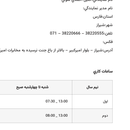
نام نمايندگي:
خليل احمدي شولي
نام مدير نمايندگي:
استان:
فارس
شهر:
شيراز
تلفن:
38220555 – 38220666 – 071
فكس:
آدرس:
شيراز – بلوار اميركبير – بالاتر از باغ جنت نرسيده به مخابرات اميرك
ساعات كاري
نيم سال
شنبه تا چهارشنبه صبح
اول
13:00 _ 07:30
دوم
13:00 _ 08:00