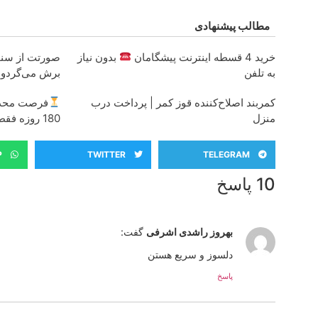
مطالب پیشنهادی
خرید 4 قسطه اینترنت پیشگامان
بدون نیاز
صورتت از سنت
به تلفن
برش می‌گردون
کمربند اصلاح‌کننده قوز کمر | پرداخت درب
منزل
180 روزه فقط 600 هزارتومان!!
P
TWITTER
TELEGRAM
10 پاسخ
بهروز راشدی اشرفی
گفت:
دلسوز و سریع هستن
پاسخ