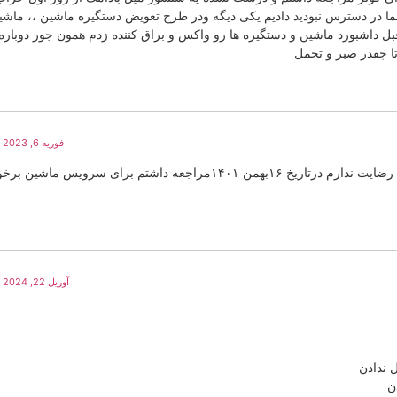
ه میگن تماس گرفتیم شما در دسترس نبودید دادیم یکی دیگه ودر طرح تعویض دستگیره ماشین ،، ماش
 داشبورد ماشین و دستگیره ها رو واکس و براق کننده زدم همون جور دوباره
تا چقدر صبر و تحمل
فوریه 6, 2023 در 7:36 ب.ظ
من هم اصلا ازبرخورد پرسنل پذیرش ،انبار،..این نمایندگی رضایت ندارم درتاریخ ۱۶بهمن ۱۴۰۱مراجعه داشتم برای سرویس م
آوریل 22, 2024 در 3:57 ب.ظ
 ندادن
ن