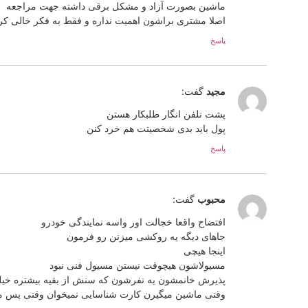
ماشین بصورت آزاد و مشکل برقی داشته جهت مراجعه
اصلا مشتری براشون اهمیت نداره و فقط به فکر خالی ک
پاسخ
مجید
گفت:
پشت تلفن انگار طلبکار هستن
پول باید بدی شخصیتت هم خرد کنن
پاسخ
محبوب
گفت:
افتضاح واقعا خجالت اور واسه نمایندگی خودرو
جاهای دیگه یه روکشی میزنن رو فرمون
اینجا هیچی
مسیولاشون هیچوقت نیستن مسیول فنی نبود
پذیرش خانمشون یه نفرشون که سنش از بقیه بیشتره خی
وقتی ماشین میگیرن کارت شناسایی نمیخوان وقتی پس می