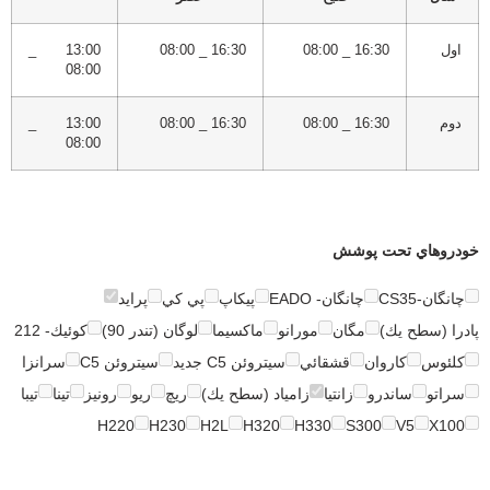
اول
16:30 _ 08:00
16:30 _ 08:00
13:00 _
08:00
دوم
16:30 _ 08:00
16:30 _ 08:00
13:00 _
08:00
خودروهاي تحت پوشش
چانگان-CS35
چانگان- EADO
پيكاپ
پي كي
پرايد
پادرا (سطح يك)
مگان
مورانو
ماكسيما
لوگان (تندر 90)
كوئيك- 212
كلئوس
كاروان
قشقائي
سيتروئن C5 جديد
سيتروئن C5
سرانزا
سراتو
ساندرو
زانتيا
زامياد (سطح يك)
ريچ
ريو
رونيز
تينا
تيبا
H220
H230
H2L
H320
H330
S300
V5
X100