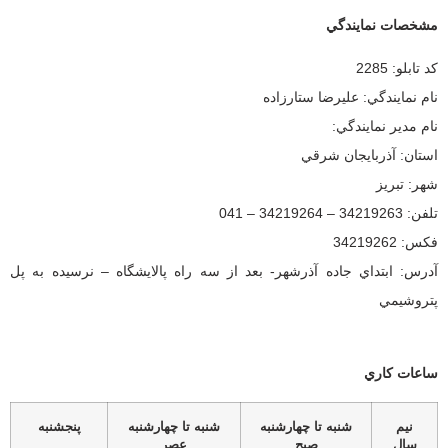
مشخصات نمايندگي
كد تابلو:
2285
نام نمايندگي:
عليرضا ستارزاده
نام مدير نمايندگي:
استان:
آذربايجان شرقي
شهر:
تبريز
تلفن:
34219263 – 34219264 – 041
فكس:
34219262
آدرس:
ابتداي جاده آذرشهر- بعد از سه راه پالايشگاه – نرسيده به پل
پتروشيمي
ساعات كاري
نيم
شنبه تا چهارشنبه
شنبه تا چهارشنبه
پنجشنبه
سال
صبح
عصر