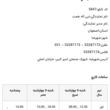
كد تابلو:
5847
نام نمايندگي:
نبی اله همت
نام مدير نمايندگي:
استان:
اصفهان
شهر:
شهرضا
تلفن:
53287172 – 53287173 – 031
فكس:
53287174
آدرس:
شهرضا، شهرک صنعتی امير كبير، خيابان اصلي
ساعات كاري
نيم
شنبه تا چهارشنبه
شنبه تا چهارشنبه
پنجشنبه
سال
صبح
عصر
اول
12:30 _ 08:00
18:30 _ 15:00
13:00 _