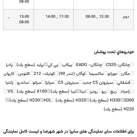
08:00
دوم
12:30 _ 08:00
17:30 _ 14:00
13:00 _
08:00
خودروهاي تحت پوشش
چانگان-CS35
چانگان- EADO
پيكاپ
پي كي
پرايد (سطح يك)
پادرا
مگان
مورانو
ماكسيما
لوگان (تندر 90)
كوئيك- 212
كلئوس
كاروان
قشقائي
سيتروئن C5 جديد
سيتروئن C5
سرانزا
سراتو
ساندرو
زانتيا
زامياد
ريچ
ريو
رونيز
تينا
تيبا (سطح يك)
X100 (سطح يك)
V5
S300
H330 (سطح يك)
H320 (سطح يك)
H2L
H230 (سطح يك)
H220 (سطح يك)
برای اطلاعات سایر نمایندگی های سایپا در شهر شهرضا و لیست کامل نمایندگی