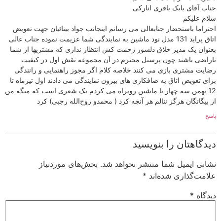
جناب آقای بابک باقری انارکی
سلام علیکم
احتراما باستحضار جنابعالی می رسانم اینجانب جواد بینائیان جهت تعویض
اتاق پراید 131 مدل نود ماشین به نمایندگی شما عزیمت نموده جناب عالی
بعنوان یک مدیر خلاق دلسوز زحمت کش انتظار نداری که مشتریها از شما
ناراضی باشند چون پرسنل محترم در آن مجموعه نقش اول در کیفیت
رضایت مشتری بازی می کنند خلاصه کلام اگر مجوز راهنمایی و رانندگی
برای تعویض اتاق به صافکاری های بیرون نمایندگی می دادند اول تیرماه تا
12 بهمن سه چهار تا ماشین روبراه می کردم یک شعری است که میگه من
از بیگانگان هرگز ننالم هر آنچه کرد ( محمدو روح‌الله رجبی) کرد
پاسخ
دیدگاهتان را بنویسید
نشانی ایمیل شما منتشر نخواهد شد.
بخش‌های موردنیاز
علامت‌گذاری شده‌اند
*
دیدگاه
*