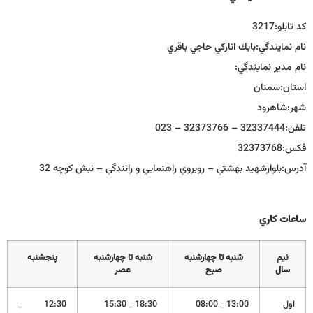
كد تابلو:
3217
نام نمايندگي:
بابك اناركي حاجي باقري
نام مدير نمايندگي:
استان:
سمنان
شهر:
شاهرود
تلفن:
32337444 – 32373766 – 023
فكس:
32373768
آدرس:
بلوارشهيد بهشتي – روبروي راهنمايي و رانندگي – نبش كوچه 32
ساعات كاري
نيم
شنبه تا چهارشنبه
شنبه تا چهارشنبه
پنجشنبه
سال
صبح
عصر
اول
13:00 _ 08:00
18:30 _ 15:30
12:30 _