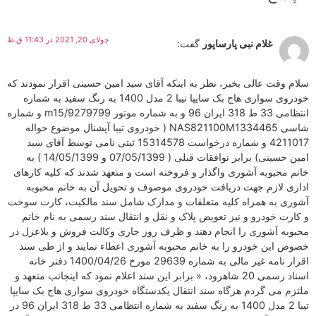
جولای 20, 2021 در 11:43 ق.ظ
غلام نبی پارساپور
گفت:
سلام وقت عالی بخیر، نظر به اینکه آقای سید امین حسینی اقرار نمودند که
خودروی سواری هاج بک سایپا تیبا 2 مدل 1400 به رنگ سفید به شماره
انتظامی 33 ط 318 ایران 96 و به شماره موتور m15/9279799 و شماره
شاسی NAS821100M1334465 ( خودروی تیبا آپشنال موضوع حواله
4211017 و شماره درخواست 15314578 ثبتی نامی توسط آقای سید
امین حسینی) برابر توافقات قبلی ( 07/05/1399 و 14/05/1399 ) به
خانم محبوبه آشوری واگذار و فروخته است و متعهد شدند که کلیه کارهای
اداری لازم جهت دریافت خودروی موصوف و تحویل آن به خانم محبوبه
آشوری به همراه کلیه متعلقات و مدارک شامل سند مالکیت، کارت سوخت
و کارت خودرو و نیز تعویض پلاک و نقل و انتقال سند رسمی به نام خانم
محبوبه آشوری را انجام دهند و ظرف روز جاری وکالت فروش و بلاعزل در
خصوص این خودرو را به خانم محبوبه آشوری اعطاء نمایند و از طی سند
اقرار نامه غیر مالی به شماره 29639 مورخ 1400/04/26 دفتر خانه
اسناد رسمی 20 شاهرود، « برابر این سند اعلام نمود که اینجانب متعهد و
ملتزم می گردم هرگاه سند انتقال یکدستگاه خودروی سواری هاج بک سایپا
تیبا 2 مدل 1400 به رنگ سفید به شماره انتظامی 33 ط 318 ایران 96 در