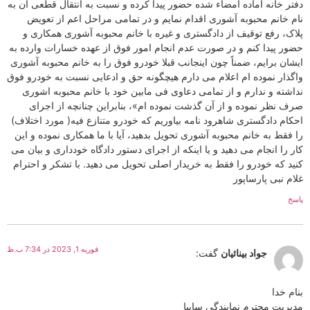
دفتر خانه آماده امضاء شده حضور پیدا کرده و نسبت به انتقال قطعی آن به
نام خانم محبوبه آشوری اقدام نمایم و در تمامی مراحل اعم از تعویض
پلاک، رفع توقیف از دادگستری و غیره با خانم محبوبه آشوری همکاری و
حضور پیدا کنم و در صورت عدم انجام امور فوق از عهده خسارات وارده به
ایشان برایم، ضمناً چون اینجانب قبلا خودرو فوق را به خانم محبوبه آشوری
واگذار نموده ام اعلام می دارم هیچگونه حق و ادعایی نسبت به خودرو فوق
نداشته و ندارم و از تمامی دعاوی فی مابین خود با خانم محبوبه اشوری
صرف نظر نموده و از آن گذشت نموده ام»، بنابراین چنانچه از اجرای
احکام دادگستری شاهرود نامه بیاوریم که خودرو متنازع فیه( مورد اختلاف)
را فقط به خانم محبوبه آشوری تحویل بدهید، آیا با ما همکاری نموده و این
کار را انجام می دهید و یا اینکه از اجرای دستور دادگاه خودداری و بیان می
کنید که خودرو را فقط به خریدار اصلی تحویل می دهید. با تشکر و احترام
غلام نبی پارساپور
پاسخ
فوریه 1, 2023 در 7:34 ب.ظ
جواد بینائیان
گفت:
بنام خدا
مدیریت محترم نمایندگی سایپا