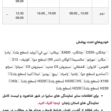
08:00
دوم
13:00 _ 08:00
19:00 _ 16:00
12:30 _
08:00
خودروهاي تحت پوشش
چانگان-CS35
چانگان- EADO
پيكاپ
پي كي
پرايد (سطح يك)
پادرا
مگان
مورانو
ماكسيما
لوگان (تندر 90) (سطح دو)
كوئيك- 212
كلئوس
كاروان
قشقائي
سيتروئن C5 جديد
سيتروئن C5
سرانزا
سراتو
ساندرو (سطح دو)
زانتيا
زامياد
ريچ
رونيز
تينا
تيبا (سطح يك)
X100 (سطح يك)
V5
H330 (سطح يك)
H320 (سطح يك)
H2L
H230 (سطح يك)
H220 (سطح يك)
برای اطلاعات سایر نمایندگی های سایپا در شهر شاهرود و لیست کامل
نمایندگی های استان زنجان
اینجا کلیک کنید
.
برای اطلاع از آخرین اخبار، شرایط فروش، ویدئو ها و مطالب در مورد