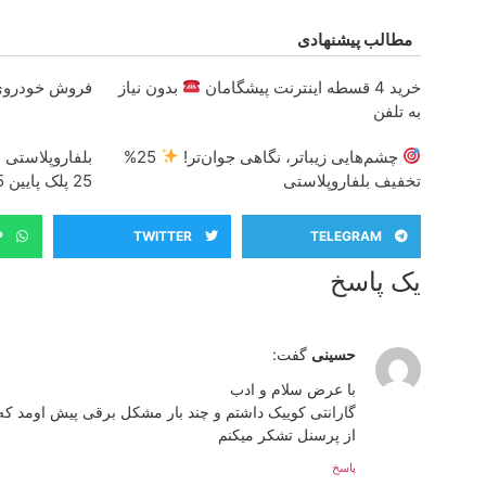
مطالب پیشنهادی
خرید 4 قسطه اینترنت پیشگامان
بدون نیاز
فروش خودروی 
به تلفن
چشم‌هایی زیباتر، نگاهی جوان‌تر!
25%
بلفاروپلاستی با 10 میلیون تخ
تخفیف بلفاروپلاستی
25 پلک پایین 35
P
TWITTER
TELEGRAM
یک پاسخ
حسینی
گفت:
با عرض سلام و ادب
گارانتی کوییک داشتم و چند بار مشکل برقی پیش اومد که 
از پرسنل تشکر میکنم
پاسخ