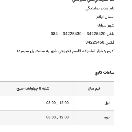
نام نمايندگي:
علي شيرخاني
نام مدير نمايندگي:
استان:
ايلام
شهر:
سرابله
تلفن:
34225420 – 34225430 – 084
فكس:
34225450
آدرس:
بلوار امامزاده قاسم (خروجي شهر به سمت پل سيمره)
ساعات كاري
نيم سال
شنبه تا چهارشنبه صبح
اول
12:00 _ 08:00
دوم
12:00 _ 08:00