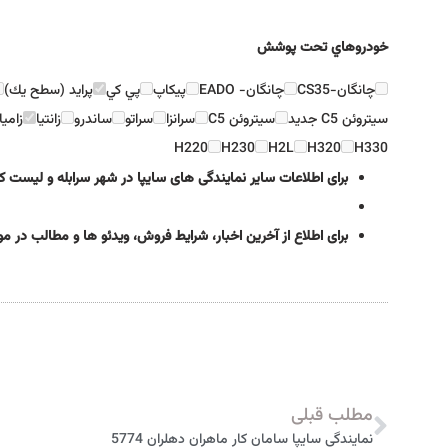
خودروهاي تحت پوشش
چانگان-CS35
چانگان- EADO
پيكاپ
پي كي
پرايد (سطح يك)
سيتروئن C5 جديد
سيتروئن C5
سرانزا
سراتو
ساندرو
زانتيا
زامي
H220
H230
H2L
H320
H330
برای اطلاعات سایر نمایندگی های سایپا در شهر سرابله و لیست ک
برای اطلاع از آخرین اخبار، شرایط فروش، ویدئو ها و مطالب در 
مطلب قبلی
نمایندگی سایپا سامان كار ماهران دهلران 5774