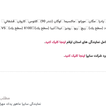
پادرا
مگان
مورانو
ماكسيما
لوگان (تندر 90)
كلئوس
كاروان
قشقائي
اد (سطح يك)
ريچ
ريو
رونيز
تينا
تيبا (سطح يك)
X100 (سطح يك)
V5
امل نمایندگی های استان ایلام
اینجا کلیک کنید
.
مورد شرکت سایپا
اینجا کلیک کنید
.
مطلب 
نمایندگی سایپا ماهور يدك مهران 04