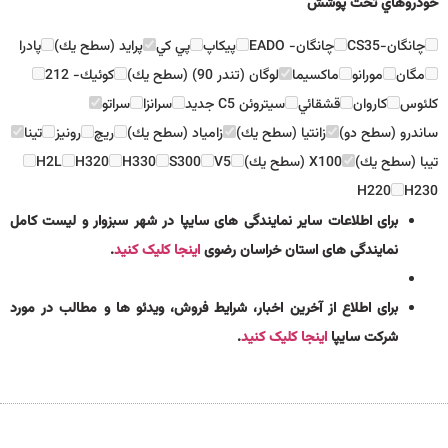
خودروهاي تحت پوشش
چانگان-CS35
چانگان- EADO
پيكاپ
پي كي
پرايد (سطح يك)
پادرا
مگان
مورانو
ماكسيما
لوگان (تندر 90) (سطح يك)
كوئيك- 212
كلئوس
كاروان
قشقائي
سيتروئن C5 جديد
سرانزا
سراتو
ساندرو (سطح دو)
زانتيا (سطح يك)
زامياد (سطح يك)
ريچ
رونيز
تينا
تيبا (سطح يك)
X100 (سطح يك)
V5
S300
H330
H320
H2L
H220
H230
برای اطلاعات سایر نمایندگی های سایپا در شهر سبزوار و لیست کامل
نمایندگی های استان خراسان رضوی
اینجا کلیک کنید
.
برای اطلاع از آخرین اخبار، شرایط فروش، ویدئو ها و مطالب در مورد
شرکت سایپا
اینجا کلیک کنید
.