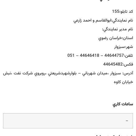
كد تابلو:
155
نام نمايندگي:
ابوالقاسم و احمد زارعي
نام مدير نمايندگي:
استان:
خراسان رضوي
شهر:
سبزوار
تلفن:
44644757 – 44646418 – 051
فكس:
44645482
آدرس:
سبزوار ،ميدان شهرباني – بلوارشهيدشريعتي ،روبروي شركت نفت ،نبش
خيابان كاوه
ساعات كاري
–