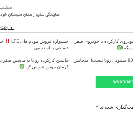
مطلب 
نمایندگی سایپا زاهدان سیستان خودرو 30
دروی کارکرده با خودروی صفر
جشنواره فروش مودم های LTE
خر
سیگما
قسطی با اسنپ‌پی
درآمد ماهی 800 میلیونی رویا نیست! امتحانش
ماشین کارکرده رو با یه ماشین صفر یا
کرمان موتور تعویض کن
WHATSAP
ت‌گذاری شده‌اند
*