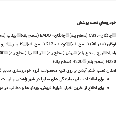
خودروهاي تحت پوشش
چانگان-CS35 (سطح يك)
چانگان- EADO (سطح يك)
پيكاپ (س
لوگان (تندر 90) (سطح يك)
كوئيك- 212 (سطح يك)
كلئوس
كاروا
زامياد
ريچ (سطح يك)
رونيز (سطح يك)
تينا
تيبا (سطح يك)
X100 (
H230 (سطح يك)
H220 (سطح يك)
امکان نصب اقلام آپشن بر روی کلیه محصولات گروه خودروسازی سایپا ف
برای اطلاعات سایر نمایندگی های سایپا در شهر زاهدان و لیست
برای اطلاع از آخرین اخبار، شرایط فروش، ویدئو ها و مطالب در 