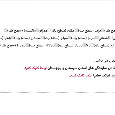
طح يك)
پرايد (سطح يك)
مگان (سطح يك)
مورانو
ماكسيما (سطح يك)
ن
قشقائي
سرانزا (سطح يك)
سراتو (سطح يك)
ساندرو (سطح يك)
زانتيا 
سطح يك)
V5
S300 (سطح يك)
H330 (سطح يك)
H320 (سطح يك)
عال می باشد .
 کامل نمایندگی های استان سیستان و بلوچستان
اینجا کلیک کنید
.
مورد شرکت سایپا
اینجا کلیک کنید
.