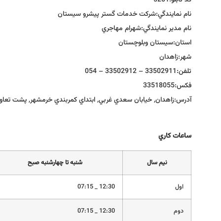
كد تابلو:
5201
نام نمايندگي:
شركت خدمات گستر پيشرو سيستان
نام مدير نمايندگي:
شهرام مهاجري
استان:
سيستان وبلوچستان
شهر:
زاهدان
تلفن:
33502911 – 33502912 – 054
فكس:
33518055
آدرس:
زاهدان, خیابان سعدي غربي, ابتداي كمربندي خرمشهر, پشت تعاوني شماره2 نمایندگی
ساعات كاري
نيم سال
شنبه تا چهارشنبه صبح
اول
12:30 _ 07:15
دوم
12:30 _ 07:15