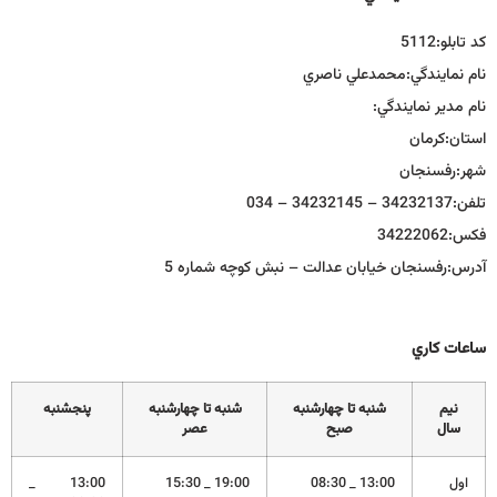
كد تابلو:
5112
نام نمايندگي:
محمدعلي ناصري
نام مدير نمايندگي:
استان:
كرمان
شهر:
رفسنجان
تلفن:
34232137 – 34232145 – 034
فكس:
34222062
آدرس:
رفسنجان خيابان عدالت – نبش كوچه شماره 5
ساعات كاري
نيم
شنبه تا چهارشنبه
شنبه تا چهارشنبه
پنجشنبه
سال
صبح
عصر
اول
13:00 _ 08:30
19:00 _ 15:30
13:00 _