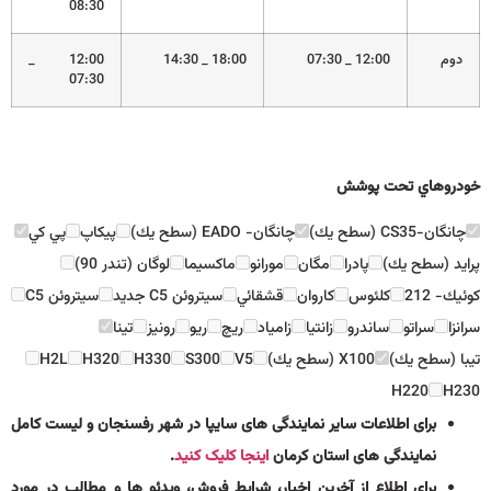
08:30
دوم
12:00 _ 07:30
18:00 _ 14:30
12:00 _
07:30
خودروهاي تحت پوشش
چانگان-CS35 (سطح يك)
چانگان- EADO (سطح يك)
پيكاپ
پي كي
پرايد (سطح يك)
پادرا
مگان
مورانو
ماكسيما
لوگان (تندر 90)
كوئيك- 212
كلئوس
كاروان
قشقائي
سيتروئن C5 جديد
سيتروئن C5
سرانزا
سراتو
ساندرو
زانتيا
زامياد
ريچ
ريو
رونيز
تينا
تيبا (سطح يك)
X100 (سطح يك)
V5
S300
H330
H320
H2L
H220
H230
برای اطلاعات سایر نمایندگی های سایپا در شهر رفسنجان و لیست کامل
نمایندگی های استان کرمان
اینجا کلیک کنید
.
برای اطلاع از آخرین اخبار، شرایط فروش، ویدئو ها و مطالب در مورد