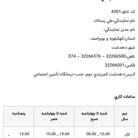
كد تابلو:
4301
نام نمايندگي:
علي رستاك
نام مدير نمايندگي:
استان:
كهكيلويه و بويراحمد
شهر:
دهدشت
تلفن:
32266500 – 32266376 – 074
فكس:
32266501
آدرس:
دهدشت کمربندي دوم، جنب درمانگاه تأمين اجتماعي
ساعات كاري
نيم
شنبه تا چهارشنبه
شنبه تا چهارشنبه
پنجشنبه
سال
صبح
عصر
اول
12:00 _ 08:00
19:00 _ 15:00
12:00 _