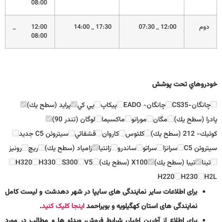
08:00
دوم
12:00 _ 07:30
17:30 _ 14:00
12:00 _
08:00
خودروهاي تحت پوشش
چانگان-CS35
چانگان- EADO
پيكاپ
پي كي
پرايد (سطح يك)
پادرا (سطح يك)
مگان
مورانو
ماكسيما
لوگان (تندر 90)
كوئيك- 212 (سطح يك)
كلئوس
كاروان
قشقائي
سيتروئن C5 جديد
سيتروئن C5
سرانزا
سراتو
ساندرو
زانتيا
زامياد (سطح يك)
ريچ
رونيز
تينا
تيبا (سطح يك)
X100 (سطح يك)
V5
S300
H330
H320
H220
H230
H2L
برای اطلاعات سایر نمایندگی های سایپا در شهر دهدشت و لیست کامل
نمایندگی های استان کهگیلویه و بویراحمد
اینجا کلیک کنید
.
برای اطلاع از آخرین اخبار، شرایط فروش، ویدئو ها و مطالب در مورد