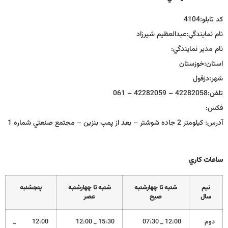
كد تابلو:
4104
نام نمايندگي:
عبدالعظيم شيرزاد
نام مدير نمايندگي:
استان:
خوزستان
شهر:
دزفول
تلفن:
42282058 – 42282059 – 061
فكس:
آدرس:
كيلومتر 2 جاده شوشتر – بعد از پمپ بنزين – مجتمع صنعتي شماره 1
ساعات كاري
نيم
شنبه تا چهارشنبه
شنبه تا چهارشنبه
پنجشنبه
سال
صبح
عصر
دوم
12:00 _ 07:30
15:30 _ 12:00
12:00 _