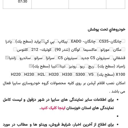
07:30
خودروهاي تحت پوشش
چانگان-CS35
چانگان- EADO
پيكاپ
پي كي
پرايد (سطح يك)
پادرا
مگان
مورانو
ماكسيما
لوگان (تندر 90)
كوئيك- 212
كلئوس
قشقائي
سيتروئن C5 جديد
سيتروئن C5
سرانزا
سراتو
ساندرو
زانتيا
زامياد (سطح يك)
ريچ
ريو
رونيز
تينا
تيبا (سطح يك)
X100 (سطح يك)
V5
S300
H330
H320
H2L
H230
H220
امکان نصب اقلام آپشن بر روی کلیه محصولات گروه خودروسازی سایپا فعال
می باشد .
برای اطلاعات سایر نمایندگی های سایپا در شهر دزفول و لیست کامل
نمایندگی های استان خوزستان
اینجا کلیک کنید
.
برای اطلاع از آخرین اخبار، شرایط فروش، ویدئو ها و مطالب در مورد